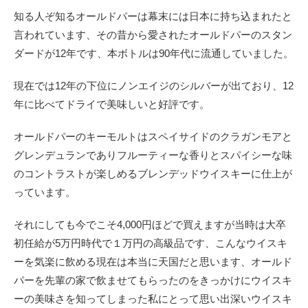
知る人ぞ知るオールドパーは幕末には日本に持ち込まれたと
言われています、その昔から愛されたオールドパーのスタン
ダードが12年です、本ボトルは90年代に流通していました。
現在では12年の下位にノンエイジのシルバーが出ており、12
年に比べてドライで美味しいと好評です。
オールドパーのキーモルトはスペイサイドのクラガンモアと
グレンデュランでありフルーティーな香りとスパイシーな味
のコントラストが楽しめるブレンデッドウイスキーに仕上が
っています。
それにしても今でこそ4,000円ほどで買えますが当時は大卒
初任給が5万円時代で１万円の高級品です、こんなウイスキ
ーを気楽に飲める現在は本当に天国だと思います、オールド
パーを先輩の家で飲ませてもらったのをきっかけにウイスキ
ーの美味さを知ってしまった私にとって思い出深いウイスキ