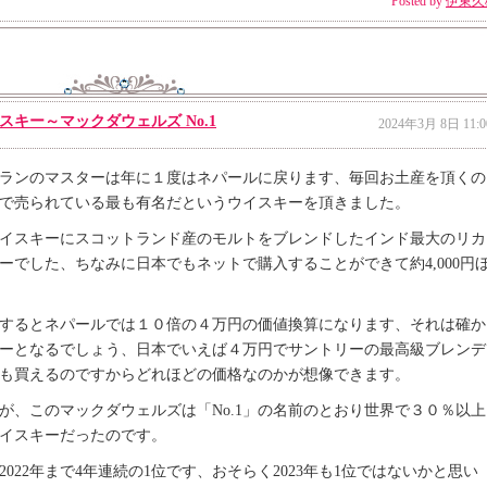
Posted by
伊東久
キー～マックダウェルズ No.1
2024年3月 8日 11:0
ランのマスターは年に１度はネパールに戻ります、毎回お土産を頂くの
で売られている最も有名だというウイスキーを頂きました。
イスキーにスコットランド産のモルトをブレンドしたインド最大のリカ
ーでした、ちなみに日本でもネットで購入することができて約4,000円
するとネパールでは１０倍の４万円の価値換算になります、それは確か
ーとなるでしょう、日本でいえば４万円でサントリーの最高級ブレンデ
も買えるのですからどれほどの価格なのかが想像できます。
が、このマックダウェルズは「No.1」の名前のとおり世界で３０％以上
イスキーだったのです。
022年まで4年連続の1位です、おそらく2023年も1位ではないかと思い