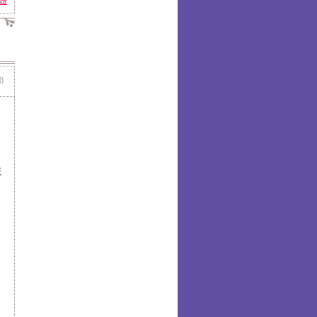
雄
0
ほ