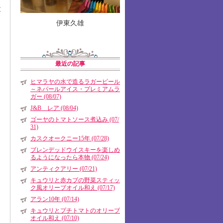
と
伊東久雄
最近の記事
ヒマラヤの水で造るラガービール
～ネパールアイス・プレミアムラ
ガー (08/07)
J&B レア (08/04)
ゴーヤのトマトソース煮込み (07/
31)
カスクオークニー15年 (07/28)
ブレンデッドウイスキーを楽しめ
るようになったら本物 (07/24)
アンティクアリー (07/21)
キュウリと赤カブの野菜スティッ
ク風オリーブオイル和え (07/17)
アラン10年 (07/14)
キュウリとプチトマトのオリーブ
オイル和え (07/10)