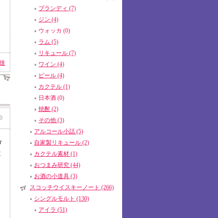
ブランディ (7)
ジン (4)
ウォッカ (0)
ラム (5)
リキュール (7)
雄
ワイン (4)
ビール (4)
カクテル (1)
日本酒 (0)
焼酎 (2)
0
その他 (3)
アルコール小話 (5)
r
自家製リキュール (2)
と
カクテル素材 (1)
おつまみ研究 (44)
お酒の小道具 (3)
スコッチウイスキーノート (266)
シングルモルト (130)
アイラ (51)