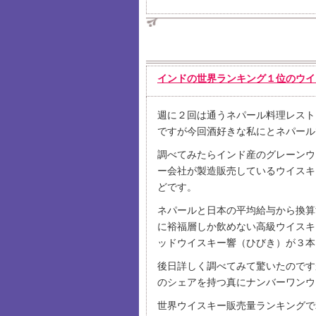
インドの世界ランキング１位のウイス
週に２回は通うネパール料理レスト
ですが今回酒好きな私にとネパール
調べてみたらインド産のグレーンウ
ー会社が製造販売しているウイスキ
どです。
ネパールと日本の平均給与から換算
に裕福層しか飲めない高級ウイスキ
ッドウイスキー響（ひびき）が３本
後日詳しく調べてみて驚いたのです
のシェアを持つ真にナンバーワンウ
世界ウイスキー販売量ランキングで2