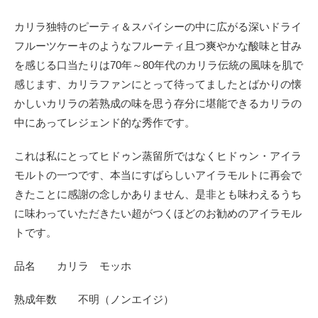
カリラ独特のピーティ＆スパイシーの中に広がる深いドライ
フルーツケーキのようなフルーティ且つ爽やかな酸味と甘み
を感じる口当たりは70年～80年代のカリラ伝統の風味を肌で
感じます、カリラファンにとって待ってましたとばかりの懐
かしいカリラの若熟成の味を思う存分に堪能できるカリラの
中にあってレジェンド的な秀作です。
これは私にとってヒドゥン蒸留所ではなくヒドゥン・アイラ
モルトの一つです、本当にすばらしいアイラモルトに再会で
きたことに感謝の念しかありません、是非とも味わえるうち
に味わっていただきたい超がつくほどのお勧めのアイラモル
トです。
品名 カリラ モッホ
熟成年数 不明
（ノンエイジ）