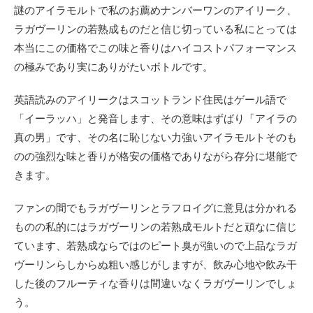
謎のアイラモルトで私のお薦めナンバーワンのアイリーク、
ラガヴーリンの若熟成ものだと信じ切っている私にとっては
本当にこの価格でこの味と香りはハイコストパフォーマンス
の極みであり実にありがたいボトルです。
英語読みのアイリークはスコットランド住民はゲール語で
「イーラッハ」と発音します、その意味はずばり「アイラの
真の男」です、その名に恥じない力強いアイラモルトそのも
のの強烈な味と香りが格安の価格でありながら存分に堪能で
きます。
ファンの間でもラガヴーリンとラフロイグに意見は分かれる
ものの私的にはラガヴーリンの若熟成モルトだと頑なに信じ
ています、若熟成ならではのピート臭が強いので上品なラガ
ヴーリンらしからぬ粗い感じがしますが、飲み心地や飲み干
した後のフルーティな香りは間違いなくラガヴーリンでしょ
う。