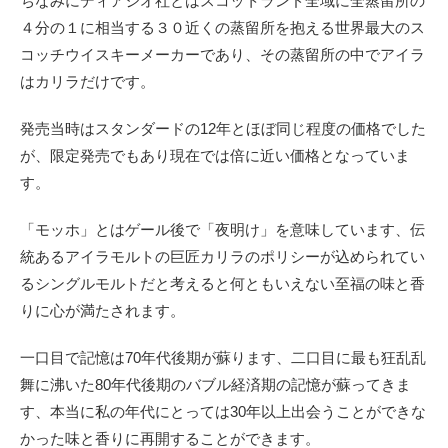
ちなみにディアジオ社とはスコットランド全域に全蒸留所の
４分の１に相当する３０近くの蒸留所を抱える世界最大のス
コッチウイスキーメーカーであり、その蒸留所の中でアイラ
はカリラだけです。
発売当時はスタンダードの12年とほぼ同じ程度の価格でした
が、限定発売でもあり現在では倍に近い価格となっていま
す。
「モッホ」とはゲール後で「夜明け」を意味しています、伝
統あるアイラモルトの巨匠カリラのポリシーが込められてい
るシングルモルトだと考えると何ともいえない至福の味と香
りに心が満たされます。
一口目で記憶は70年代後期が蘇ります、二口目に最も狂乱乱
舞に沸いた80年代後期のバブル経済期の記憶が蘇ってきま
す、本当に私の年代にとっては30年以上出会うことができな
かった味と香りに再開することができます。