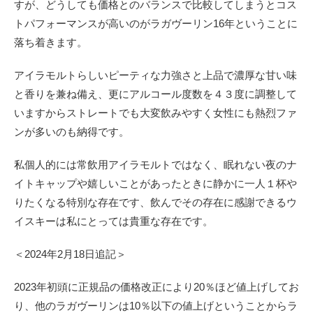
すが、どうしても価格とのバランスで比較してしまうとコス
トパフォーマンスが高いのがラガヴーリン16年ということに
落ち着きます。
アイラモルトらしいピーティな力強さと上品で濃厚な甘い味
と香りを兼ね備え、更にアルコール度数を４３度に調整して
いますからストレートでも大変飲みやすく女性にも熱烈ファ
ンが多いのも納得です。
私個人的には常飲用アイラモルトではなく、眠れない夜のナ
イトキャップや嬉しいことがあったときに静かに一人１杯や
りたくなる特別な存在です、飲んでその存在に感謝できるウ
イスキーは私にとっては貴重な存在です。
＜2024年2月18日追記＞
2023年初頭に正規品の価格改正により20％ほど値上げしてお
り、他のラガヴーリンは10％以下の値上げということからラ