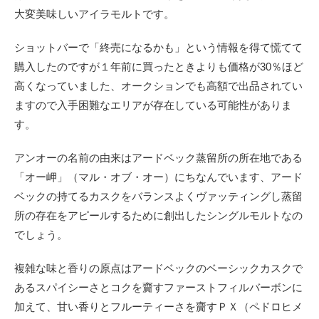
大変美味しいアイラモルトです。
ショットバーで「終売になるかも」という情報を得て慌てて
購入したのですが１年前に買ったときよりも価格が30％ほど
高くなっていました、オークションでも高額で出品されてい
ますので入手困難なエリアが存在している可能性がありま
す。
アンオーの名前の由来はアードベック蒸留所の所在地である
「オー岬」（マル・オブ・オー）にちなんでいます、アード
ベックの持てるカスクをバランスよくヴァッティングし蒸留
所の存在をアピールするために創出したシングルモルトなの
でしょう。
複雑な味と香りの原点はアードベックのベーシックカスクで
あるスパイシーさとコクを齎すファーストフィルバーボンに
加えて、甘い香りとフルーティーさを齎すＰＸ（ペドロヒメ