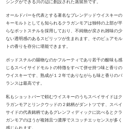
シングができる川の辺に創設された蒸留所です。
オールドパーを代表とする著名なブレンデッドウイスキーの
キーモルトとしても知られるクラガンモアは独特の上部が平
らなポットスチルを採用しており、不純物が戻され雑味の少
ない透明感のあるスピリッツが生まれます、そのピュアモル
トの香りを存分に堪能できます。
ポッドスチルの賜物なのかフルーティであり若干の酸味も感
じるスペイサイドモルトの特徴をすべて併せ持つ味と香りの
ウイスキーです、熟成が１２年でありながらも味と香りのバ
ランスは最高です。
私もショットバーで頼むウイスキーのうちスペイサイドはク
ラガンモアとリンクウッドの２銘柄がダントツです、スペイ
サイドの代表銘柄であるグレンフィディックに比べるとクラ
ガンモアのほうが複雑且つ濃厚でスコッチエッセンスが多く
感じられます。