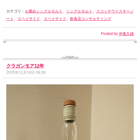
カテゴリ：
お薦めシングルモルト
、
シングルモルト
、
スコッチウイスキーノ
ート
、
スペイサイド
、
スペイサイド
、
飲食店コンサルティング
Posted by
伊東久雄
クラガンモア12年
2025年11月10日 08:00