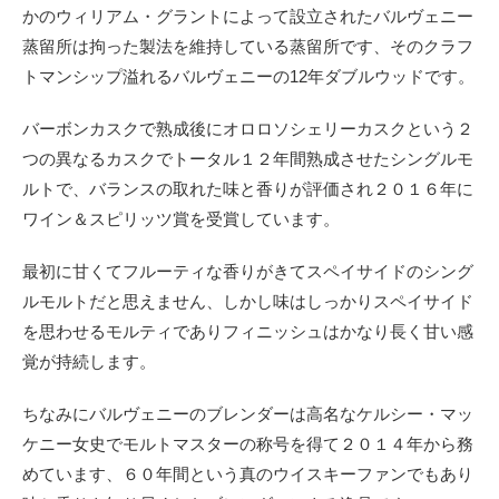
かの
ウィリアム・グラントによって設立されたバルヴェニー
蒸留所は拘った製法を維持している蒸留所です、そのクラフ
トマンシップ溢れるバルヴェニーの12年ダブルウッドです。
バーボンカスクで熟成後にオロロソシェリーカスクという２
つの異なるカスクでトータル１２年間熟成させたシングルモ
ルトで、バランスの取れた味と香りが評価され２０１６年に
ワイン＆スピリッツ賞を受賞しています。
最初に甘くてフルーティな香りがきてスペイサイドのシング
ルモルトだと思えません、しかし味はしっかりスペイサイド
を思わせるモルティでありフィニッシュはかなり長く甘い感
覚が持続します。
ちなみにバルヴェニーのブレンダーは高名なケルシー・マッ
ケニー女史でモルトマスターの称号を得て２０１４年から務
めています、６０年間という真のウイスキーファンでもあり