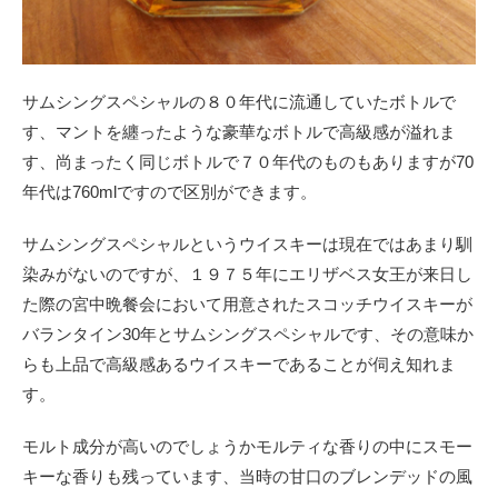
サムシングスペシャルの８０年代に流通していたボトルで
す、マントを纏ったような豪華なボトルで高級感が溢れま
す、尚まったく同じボトルで７０年代のものもありますが70
年代は760mlですので区別ができます。
サムシングスペシャルというウイスキーは現在ではあまり馴
染みがないのですが、１９７５年にエリザベス女王が来日し
た際の宮中晩餐会において用意されたスコッチウイスキーが
バランタイン30年とサムシングスペシャルです、その意味か
らも上品で高級感あるウイスキーであることが伺え知れま
す。
モルト成分が高いのでしょうかモルティな香りの中にスモー
キーな香りも残っています、当時の甘口のブレンデッドの風