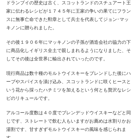
ドランブイの歴史は古く、スコットランドのスチュアート王
家に伝わるレシピが１７４５年に王家の争いの果てにフラン
スに無事亡命できた勲章として兵士を代表してジョン･マッ
キノンに贈られました。
その後１９０６年にマッキノンの子孫が酒造会社の協力の下
に商品化しイギリス全土で親しまれるようになりました、そ
してその後は全世界に輸出されていったのです。
現行商品は数十種のモルトウイスキーをブレンドした後にハ
ーブやスパイスを漬け込み、スコットランドに咲くヒースと
いう花から採ったハチミツを加えるという何とも贅沢なレシ
ピのリキュールです。
アルコール度数は４０度でブレンデッドウイスキーなどと同
じです、ストレートで飲む人もいますがお薦めは水割りかお
湯割です、甘すぎずモルトウイスキーの風味を感じられま
す。