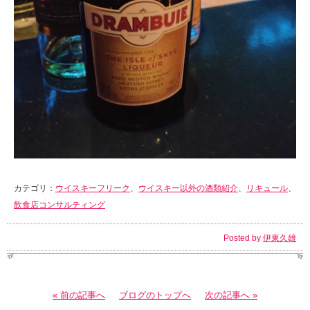
カテゴリ：
ウイスキーフリーク
、
ウイスキー以外の酒類紹介
、
リキュール
、
飲食店コンサルティング
Posted by
伊東久雄
« 前の記事へ
ブログのトップへ
次の記事へ »