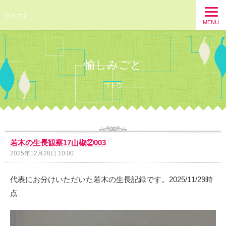
ゴトウ2
MENU
愉しみごと
ゴトウ
若木の生長観察17山椒②003
2025年12月28日 10:00
代表にお分けいただいた若木の生長記録です。2025/11/29時
点