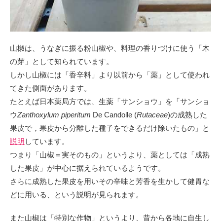
山椒は、うなぎに振る粉山椒や、料理の香りづけに使う「木
の芽」として知られています。
しかし山椒には「香辛料」より以前から「薬」として使われ
てきた側面があります。
たとえば日本薬局方では、生薬「サンショウ」を「
サンショ
ウ
Zanthoxylum piperitum
De Candolle (
Rutaceae
)の成熟した
果皮で，果皮から分離した種子をできるだけ除いたもの
」と
説明
しています。
つまり「山椒＝実そのもの」というより、薬としては「成熟
した果皮」が中心に据えられているようです。
さらに成熟した果皮を用いその辛味と芳香を生かして健胃な
どに用いる、という説明が見られます。
また山椒は「特別な作物」というより、昔から各地に自生し