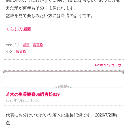
他の木のように枝がすぐに伸び放題にならないためプロが整
えた形が何年もそのまま保たれます。
盆栽を見て楽しみたい方には最適のようです。
くらしの園芸
カテゴリ：
園芸
、
蝦夷松
タグ：
蝦夷松
Posted by
ゴトウ
若木の生長観察06蝦夷松019
2026年7月25日 10:00
代表にお分けいただいた若木の生長記録です。2026/7/20時
点