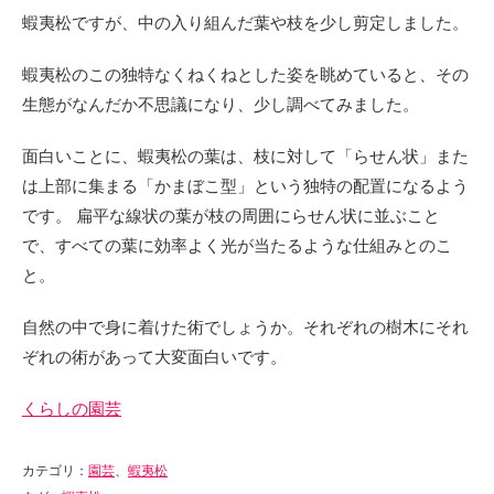
蝦夷松ですが、中の入り組んだ葉や枝を少し剪定しました。
蝦夷松のこの独特なくねくねとした姿を眺めていると、その
生態がなんだか不思議になり、少し調べてみました。
面白いことに、蝦夷松の葉は、枝に対して「らせん状」また
は上部に集まる「かまぼこ型」という独特の配置になるよう
です。 扁平な線状の葉が枝の周囲にらせん状に並ぶこと
で、すべての葉に効率よく光が当たるような仕組みとのこ
と。
自然の中で身に着けた術でしょうか。それぞれの樹木にそれ
ぞれの術があって大変面白いです。
くらしの園芸
カテゴリ：
園芸
、
蝦夷松