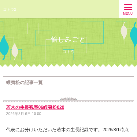
ゴトウ2
MENU
愉しみごと
ゴトウ
蝦夷松の記事一覧
若木の生長観察06蝦夷松020
2026年8月 6日 10:00
代表にお分けいただいた若木の生長記録です。2026/8/1時点