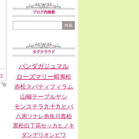
ブログ内検索
タグクラウド
パンダガジュマル
ウ
ローズマリー
蝦夷松
赤松
スパティフィラム
山椒
テーブルヤシ
モンステラ
九十九ヒバ
八房ソナレ
糸魚川真柏
黒松
白丁花
セッカヒノキ
ダンデリオン
ビワ