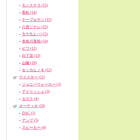
モンステラ (15)
黒松 (14)
テーブルヤシ (15)
八房ソナレ (15)
九十九ヒバ (15)
糸魚川真柏 (14)
ビワ (12)
白丁花 (13)
山椒 (19)
セッカヒノキ (12)
ウイスキー (11)
ジョニーウォーカー (3)
アイリッシュ (3)
カスク (4)
オーディオ (10)
DAC (1)
アンプ (5)
スピーカー (4)