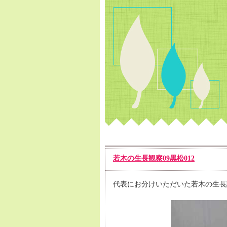
若木の生長観察09黒松012
代表にお分けいただいた若木の生長記録