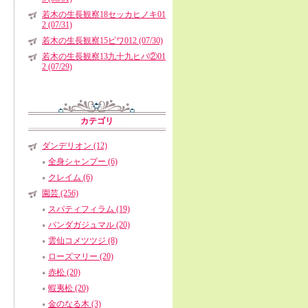
若木の生長観察18セッカヒノキ01
2 (07/31)
若木の生長観察15ビワ012 (07/30)
若木の生長観察13九十九ヒバ②01
2 (07/29)
カテゴリ
ダンデリオン (12)
全身シャンプー (6)
クレイム (6)
園芸 (256)
スパティフィラム (19)
パンダガジュマル (20)
雲仙コメツツジ (8)
ローズマリー (20)
赤松 (20)
蝦夷松 (20)
金のなる木 (3)