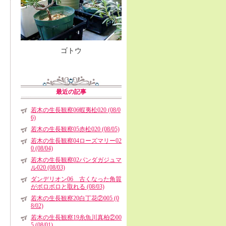
ゴトウ
最近の記事
若木の生長観察06蝦夷松020 (08/0
6)
若木の生長観察05赤松020 (08/05)
若木の生長観察04ローズマリー02
0 (08/04)
若木の生長観察02パンダガジュマ
ル020 (08/03)
ダンデリオン06 古くなった角質
がボロボロと取れる (08/03)
若木の生長観察20白丁花②005 (0
8/02)
若木の生長観察19糸魚川真柏②00
5 (08/01)