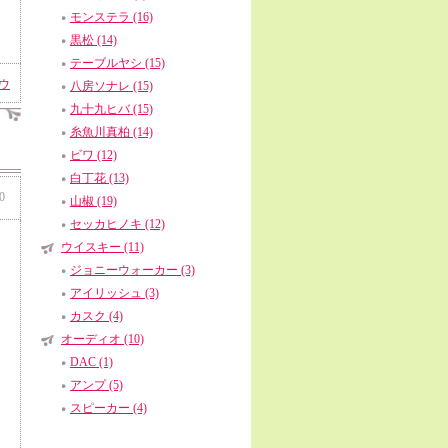
モンステラ (16)
黒松 (14)
テーブルヤシ (15)
ウ
八房ソナレ (15)
九十九ヒバ (15)
糸魚川真柏 (14)
ビワ (12)
白丁花 (13)
0
山椒 (19)
セッカヒノキ (12)
ウイスキー (11)
ジョニーウォーカー (3)
アイリッシュ (3)
カスク (4)
オーディオ (10)
DAC (1)
アンプ (5)
スピーカー (4)