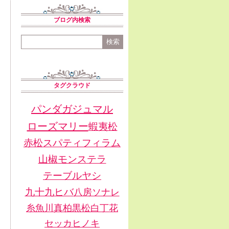
ブログ内検索
タグクラウド
パンダガジュマル
ローズマリー
蝦夷松
赤松
スパティフィラム
山椒
モンステラ
テーブルヤシ
九十九ヒバ
八房ソナレ
糸魚川真柏
黒松
白丁花
セッカヒノキ