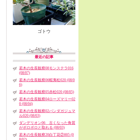
ゴトウ
最近の記事
若木の生長観察08モンステラ016
(08/07)
若木の生長観察06蝦夷松020 (08/0
6)
若木の生長観察05赤松020 (08/05)
若木の生長観察04ローズマリー02
0 (08/04)
若木の生長観察02パンダガジュマ
ル020 (08/03)
ダンデリオン06 古くなった角質
がボロボロと取れる (08/03)
若木の生長観察20白丁花②005 (0
8/02)