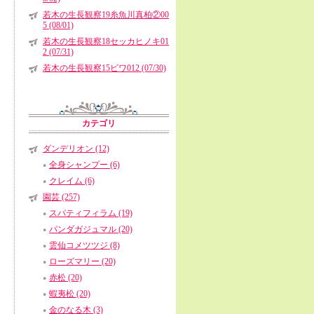
若木の生長観察19糸魚川真柏②00
5 (08/01)
若木の生長観察18セッカヒノキ01
2 (07/31)
若木の生長観察15ビワ012 (07/30)
カテゴリ
ダンデリオン (12)
全身シャンプー (6)
クレイム (6)
園芸 (257)
スパティフィラム (19)
パンダガジュマル (20)
雲仙コメツツジ (8)
ローズマリー (20)
赤松 (20)
蝦夷松 (20)
金のなる木 (3)