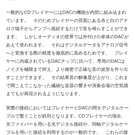
一般的なCDプレイヤーにはDACの機能が内部に組み込まれ
ています。 そのためプレイヤーの背面にある赤と白のアナ
ログ端子からアンプへ接続するだけで音を鳴らすことができ
ます。 しかしオーディオの世界では外付けの単体のDACが
あえて使われます。 それはデジタルデータをアナログ信号
へと変換する際の精度を徹底的に高めるためです。 プレイ
ヤーに内蔵されているDACチップに比べて、専用のDACは
ノイズを極限まで抑え、より緻密で正確な音の波形を作り出
すことができます。 その結果音の解像度が上がり、これま
で聞こえてこなかった繊細な楽器の響きや演奏会場の空気感
までもが再現されるようになります。
実際の接続においてはプレイヤーとDACの間をデジタルケー
ブルで繋ぐことが鉄則となります。CDプレイヤーの場合、
光ファイバーを用いる光デジタル接続や、同軸デジタルケー
ブルを用いた接続を利用するのが一般的です。 これらの接