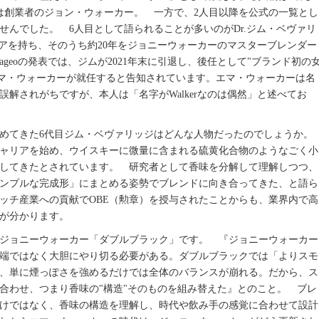
は創業者のジョン・ウォーカー。 一方で、2人目以降を公式の一覧とし
せんでした。 6人目として語られることが多いのがDr.ジム・ベヴァリ
キャリアを持ち、そのうち約20年をジョニーウォーカーのマスターブレンダー
ageoの発表では、ジムが2021年末に引退し、後任として"ブランド初の
.エマ・ウォーカーが就任すると告知されています。エマ・ウォーカーは名
解されがちですが、本人は「名字がWalkerなのは偶然」と述べてお
めてきた6代目ジム・ベヴァリッジはどんな人物だったのでしょうか。
キャリアを始め、ウイスキーに微量に含まれる硫黄化合物のようなごく小
してきたとされています。 研究者として香味を分解して理解しつつ、
ンプルな完成形」にまとめる姿勢でブレンドに向き合ってきた、と語ら
コッチ産業への貢献でOBE（勲章）を授与されたことからも、業界内で高
が分かります。
ジョニーウォーカー「ダブルブラック」です。 『ジョニーウォーカー
端ではなく大胆にやり切る必要がある。ダブルブラックでは「よりスモ
、単に煙っぽさを強めるだけでは全体のバランスが崩れる。だから、ス
合わせ、つまり香味の"構造"そのものを組み替えた』とのこと。 ブレ
けではなく、香味の構造を理解し、時代や飲み手の感覚に合わせて設計