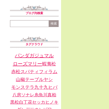
ブログ内検索
タグクラウド
パンダガジュマル
ローズマリー
蝦夷松
赤松
スパティフィラム
山椒
テーブルヤシ
モンステラ
九十九ヒバ
八房ソナレ
糸魚川真柏
黒松
白丁花
セッカヒノキ