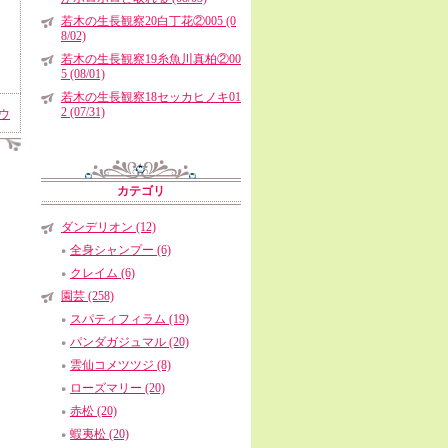
若木の生長観察20白丁花②005 (0
8/02)
若木の生長観察19糸魚川真柏②00
5 (08/01)
若木の生長観察18セッカヒノキ01
2 (07/31)
ウ
カテゴリ
ダンデリオン (12)
全身シャンプー (6)
クレイム (6)
園芸 (258)
スパティフィラム (19)
パンダガジュマル (20)
雲仙コメツツジ (8)
ローズマリー (20)
赤松 (20)
蝦夷松 (20)