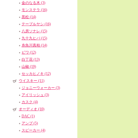
金のなる木 (3)
モンステラ (16)
黒松 (14)
テーブルヤシ (16)
八房ソナレ (15)
九十九ヒバ (15)
糸魚川真柏 (14)
ビワ (12)
白丁花 (13)
山椒 (19)
セッカヒノキ (12)
ウイスキー (11)
ジョニーウォーカー (3)
アイリッシュ (3)
カスク (4)
オーディオ (10)
DAC (1)
アンプ (5)
スピーカー (4)