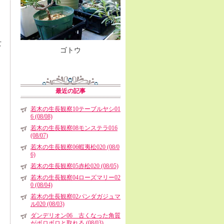
女
ゴトウ
最近の記事
若木の生長観察10テーブルヤシ01
6 (08/08)
若木の生長観察08モンステラ016
(08/07)
若木の生長観察06蝦夷松020 (08/0
6)
若木の生長観察05赤松020 (08/05)
若木の生長観察04ローズマリー02
0 (08/04)
若木の生長観察02パンダガジュマ
ル020 (08/03)
ダンデリオン06 古くなった角質
がボロボロと取れる (08/03)