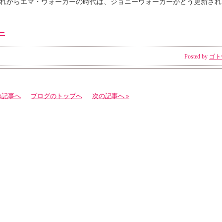
れからエマ・ウォーカーの時代は、ジョニーウォーカーがどう更新され
ー
Posted by
ゴト
の記事へ
ブログのトップへ
次の記事へ »