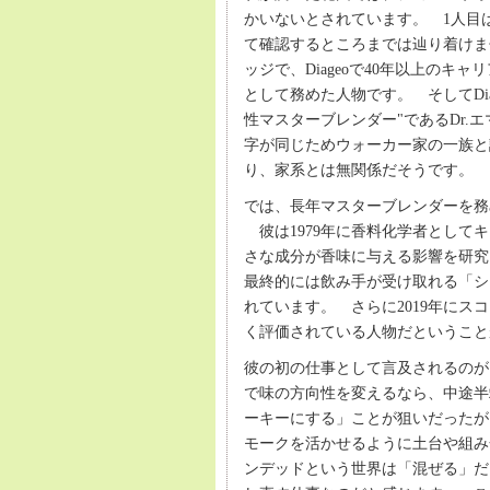
かいないとされています。 1人目
て確認するところまでは辿り着けま
ッジで、Diageoで40年以上の
として務めた人物です。 そしてDi
性マスターブレンダー"であるDr
字が同じためウォーカー家の一族と誤
り、家系とは無関係だそうです。
では、長年マスターブレンダーを務
彼は1979年に香料化学者として
さな成分が香味に与える影響を研究
最終的には飲み手が受け取れる「シ
れています。 さらに2019年にス
く評価されている人物だということ
彼の初の仕事として言及されるのが
で味の方向性を変えるなら、中途半
ーキーにする」ことが狙いだったが
モークを活かせるように土台や組み
ンデッドという世界は「混ぜる」だ