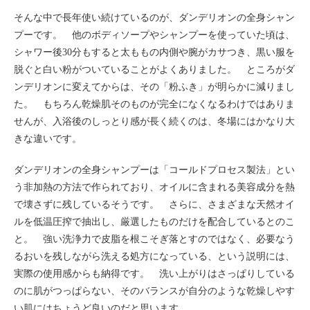
そんな中で長年使い続けているのが、ダンデリオンの全身シャン
プーです。 他のボディソープやシャンプーを使っていた頃は、
シャワー後30分もすると太ももの内側や腕がカサつき、黒い服を
脱ぐと白い粉がついていることがよくありました。 ところがダ
ンデリオンに変えてからは、その「粉ふき」が明らかに減りまし
た。 もちろん乾燥肌そのものが完全になくなるわけではありま
せんが、入浴後のしっとり感が長く続くのは、冬場にはかなり大
きな違いです。
ダンデリオンの全身シャンプーは「コールドプロセス製法」とい
う非加熱の方法で作られており、オイルに含まれる美容成分を熱
で壊さずに残しているそうです。 さらに、さまざまな天然オイ
ルを低温圧搾で抽出し、厳選したものだけを配合しているとのこ
と。 強い洗浄力で皮脂を根こそぎ落とすのではなく、必要なう
るおいを残しながら洗える処方になっている、という説明には、
実際の使用感からも納得です。 洗い上がりはさっぱりしている
のに肌がつっぱらない、そのバランスが自分のような乾燥しやす
い肌にはちょうど良いのだと思います。