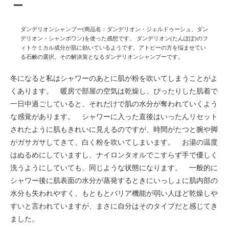
ー
ダンデリオンシャンプー(商品名：ダンデリオン・ジェルドゥーシュ、ダン
デリオン・シャンポワン)を使った感想です。 ダンデリオン(たんぽぽ)のフ
ィトケミカル成分が肌に効いているようです。アトピーの方を悩ませてい
る石鹸の選択。その解決策となるダンデリオンシャンプーです。
冬になると私はシャワーのあとに肌が粉を吹いてしまうことがよ
くあります。 暖房で部屋の空気は乾燥し、ぴったりした肌着で
一日中過ごしていると、それだけで肌の水分が奪われていくよう
な感覚があります。 シャワーに入った直後はいったんリセット
されたように肌もきれいに見えるのですが、時間がたつと腕や脚
がガサガサしてきて、白く粉を吹いてしまいます。 お湯の温度
はぬるめにしていますし、ナイロンタオルでこすらず手で優しく
洗うようにしていても、同じような状態になります。 一般的に
シャワー後に肌表面の水分が蒸発するときにいっしょに肌内部の
水分も失われやすく、もともとバリア機能が弱い人ほど乾燥しや
すいと言われていますが、まさに自分はそのタイプだと感じてき
ました。