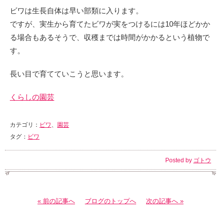
ビワは生長自体は早い部類に入ります。
ですが、実生から育てたビワが実をつけるには10年ほどかか
る場合もあるそうで、収穫までは時間がかかるという植物で
す。
長い目で育てていこうと思います。
くらしの園芸
カテゴリ：
ビワ
、
園芸
タグ：
ビワ
Posted by
ゴトウ
« 前の記事へ
ブログのトップへ
次の記事へ »