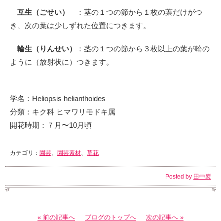
互生（ごせい）
：茎の１つの節から１枚の葉だけがつ
き、次の葉は少しずれた位置につきます。
輪生（りんせい）
：茎の１つの節から３枚以上の葉が輪の
ように（放射状に）つきます。
学名：Heliopsis helianthoides
分類：キク科 ヒマワリモドキ属
開花時期：７月〜10月頃
カテゴリ：
園芸
、
園芸素材
、
草花
Posted by
田中巖
« 前の記事へ
ブログのトップへ
次の記事へ »