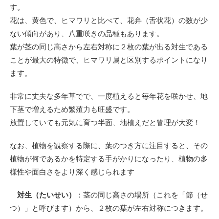
す。
花は、黄色で、ヒマワリと比べて、花弁（舌状花）の数が少
ない傾向があり、八重咲きの品種もあります。
葉が茎の同じ高さから左右対称に２枚の葉が出る対生である
ことが最大の特徴で、ヒマワリ属と区別するポイントになり
ます。
非常に丈夫な多年草でで、一度植えると毎年花を咲かせ、地
下茎で増えるため繁殖力も旺盛です。
放置していても元気に育つ半面、地植えだと管理が大変！
なお、植物を観察する際に、葉のつき方に注目すると、その
植物が何であるかを特定する手がかりになったり、植物の多
様性や面白さをより深く感じられます
対生（たいせい）
：茎の同じ高さの場所（これを「節（せ
つ）」と呼びます）から、２枚の葉が左右対称につきます。