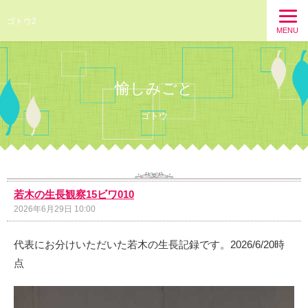
ゴトウ2
MENU
愉しみごと
ゴトウ
若木の生長観察15ビワ010
2026年6月29日 10:00
代表にお分けいただいた若木の生長記録です。2026/6/20時
点