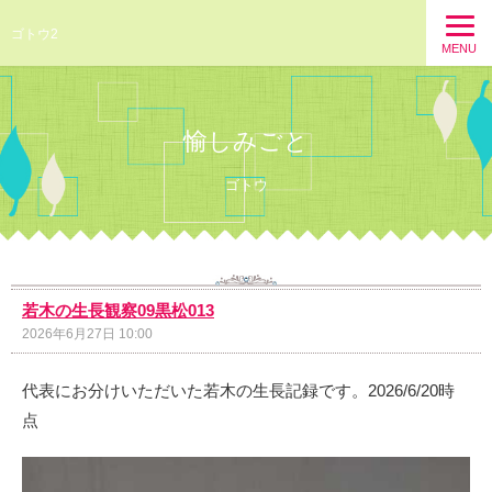
ゴトウ2
MENU
愉しみごと
ゴトウ
若木の生長観察09黒松013
2026年6月27日 10:00
代表にお分けいただいた若木の生長記録です。2026/6/20時
点