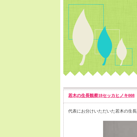
若木の生長観察18セッカヒノキ008
代表にお分けいただいた若木の生長記録