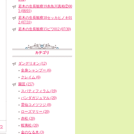
若木の生長観察19糸魚川真柏②00
5 (08/01)
若木の生長観察18セッカヒノキ01
2 (07/31)
若木の生長観察15ビワ012 (07/30)
カテゴリ
ダンデリオン (12)
全身シャンプー (6)
クレイム (6)
園芸 (257)
スパティフィラム (19)
パンダガジュマル (20)
雲仙コメツツジ (8)
ローズマリー (20)
赤松 (20)
蝦夷松 (20)
ウ
金のなる木 (3)