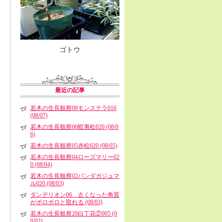
ゴトウ
最近の記事
若木の生長観察08モンステラ016
(08/07)
若木の生長観察06蝦夷松020 (08/0
6)
若木の生長観察05赤松020 (08/05)
若木の生長観察04ローズマリー02
0 (08/04)
若木の生長観察02パンダガジュマ
ル020 (08/03)
ダンデリオン06 古くなった角質
がボロボロと取れる (08/03)
若木の生長観察20白丁花②005 (0
8/02)