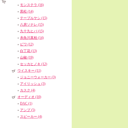
モンステラ (16)
黒松 (14)
テーブルヤシ (15)
八房ソナレ (15)
九十九ヒバ (15)
糸魚川真柏 (14)
ビワ (12)
白丁花 (13)
山椒 (19)
セッカヒノキ (12)
ウイスキー (11)
ジョニーウォーカー (3)
アイリッシュ (3)
カスク (4)
オーディオ (10)
DAC (1)
アンプ (5)
スピーカー (4)