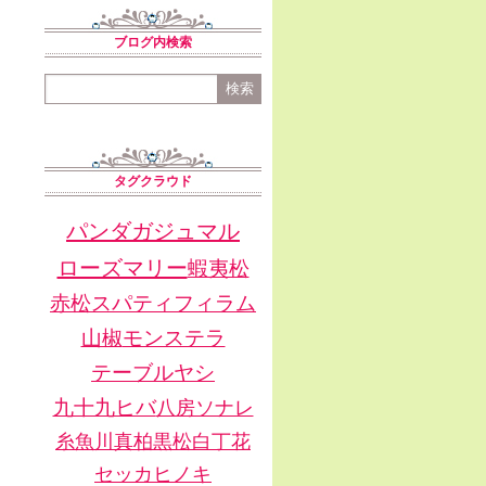
ブログ内検索
タグクラウド
パンダガジュマル
ローズマリー
蝦夷松
赤松
スパティフィラム
山椒
モンステラ
テーブルヤシ
九十九ヒバ
八房ソナレ
糸魚川真柏
黒松
白丁花
セッカヒノキ