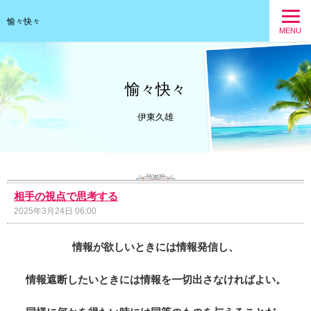
愉々快々
MENU
愉々快々
伊東久雄
相手の視点で思考する
2025年3月24日 06:00
情報が欲しいときには情報発信し、
情報遮断したいときには情報を一切出さなければよい。