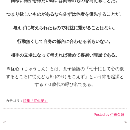
同様に何かを得たい時には同等のものを与えることだ。
つまり欲しいものがあるなら先ずは他者を優先することだ。
与えずに与えられたもので利益に繋がることはない。
行動無くして自身の都合に合わせる者もいない。
相手の立場になって考えれば極めて容易い理屈である。
※従心（じゅうしん）とは、孔子論語の「七十にして心の欲
するところに従えども矩 (のり) をこえず」という節を起源と
する７０歳代の呼び名である。
カテゴリ：
詩集「従心記」
Posted by
伊東久雄