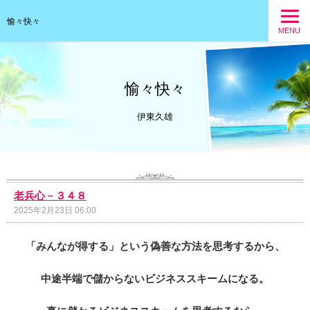
愉々快々
MENU
愉々快々
伊東久雄
老兵心－３４８
2025年2月23日 06:00
「みんなが得する」という偽善な方法を思考するから、
中途半端で儲からないビジネススキームになる。