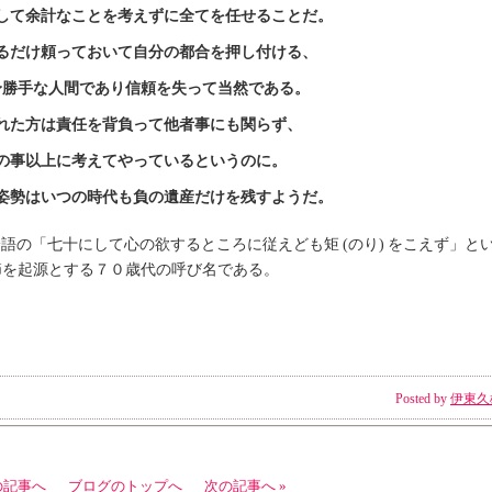
して余計なことを考えずに全てを任せることだ。
るだけ頼っておいて自分の都合を押し付ける、
身勝手な人間であり信頼を失って当然である。
れた方は責任を背負って他者事にも関らず、
の事以上に考えてやっているというのに。
姿勢はいつの時代も負の遺産だけを残すようだ。
語の「七十にして心の欲するところに従えども矩 (のり) をこえず」と
節を起源とする７０歳代の呼び名である。
Posted by
伊東久
の記事へ
ブログのトップへ
次の記事へ »