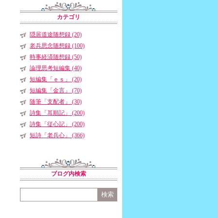
カテゴリ
隠居道途随想録 (20)
老兵思念随想録 (100)
時事経済随想録 (50)
論理思考短編集 (40)
短編集「ｅｓ」 (20)
短編集「金言」 (70)
随筆「支配者」 (30)
詩集「耳順記」 (200)
詩集「従心記」 (200)
短詩「老兵心」 (366)
ブログ内検索