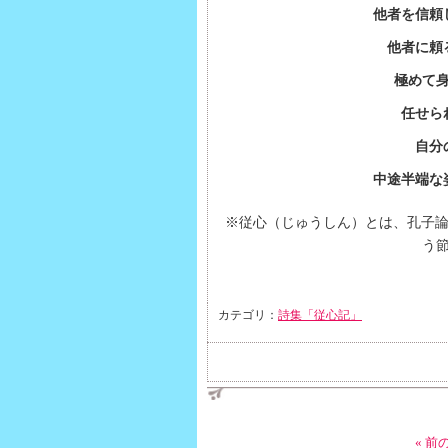
他者を信頼
他者に頼
極めて
任せら
自分
中途半端な
※従心（じゅうしん）とは、孔子論
う
カテゴリ：
詩集「従心記」
« 前