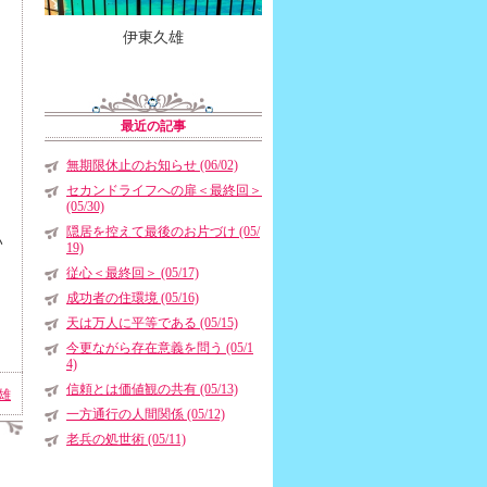
伊東久雄
最近の記事
無期限休止のお知らせ (06/02)
セカンドライフへの扉＜最終回＞
(05/30)
隠居を控えて最後のお片づけ (05/
い
19)
従心＜最終回＞ (05/17)
成功者の住環境 (05/16)
天は万人に平等である (05/15)
今更ながら存在意義を問う (05/1
4)
信頼とは価値観の共有 (05/13)
雄
一方通行の人間関係 (05/12)
老兵の処世術 (05/11)