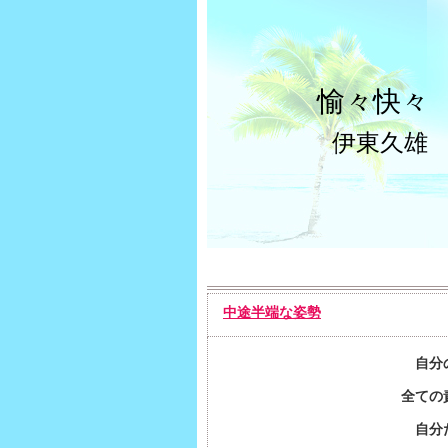
愉々快々
伊東久雄
中途半端な姿勢
自分
全ての
自分