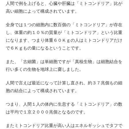
人間で例を上げると、心臓や肝臓は「ミトコンドリア」比が
高い細胞によって構成されています。
全身では１つの細胞内に数百個の「ミトコンドリア」が存在
し、体重の約１０％の質量が「ミトコンドリア」という比重
になります、つまり体重６０Ｋｇの人はミトコンドリアだけ
で６Ｋｇもの量になるということです。
また、「古細菌」は単細胞ですが「真核生物」は細胞結合を
行い多くの生物を地球上に齎しました。
人間で言えば最近になって計算し直され、約３７兆個もの細
胞の結合によって構成されています。
つまり、人間１人の体内に生息する「ミトコンドリア」の数
は平均で１京２０００兆個となるのです。
またミトコンドリア比重が高い人はエネルギッシュでタフで