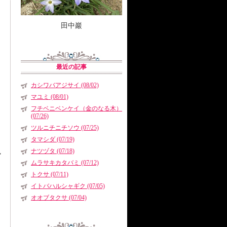
田中巖
最近の記事
カシワバアジサイ (08/02)
マユミ (08/01)
フチベニベンケイ（金のなる木）
(07/26)
ツルニチニチソウ (07/25)
タマシダ (07/19)
ナツヅタ (07/18)
勢
ムラサキカタバミ (07/12)
トクサ (07/11)
イトバハルシャギク (07/05)
オオブタクサ (07/04)