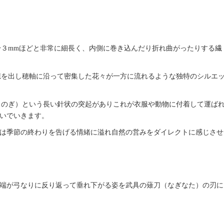
１〜３mmほどと非常に細長く、内側に巻き込んだり折れ曲がったりする繊
い穂を出し穂軸に沿って密集した花々が一方に流れるような独特のシルエ
（のぎ）という長い針状の突起がありこれが衣服や動物に付着して運ば
いでいきます。
は季節の終わりを告げる情緒に溢れ自然の営みをダイレクトに感じさせ
端が弓なりに反り返って垂れ下がる姿を武具の薙刀（なぎなた）の刃に