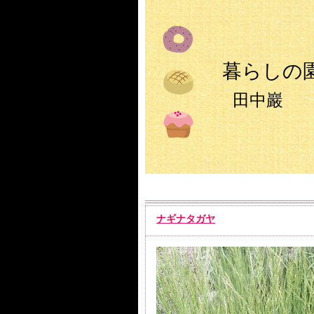
暮らしの
田中巖
ナギナタガヤ