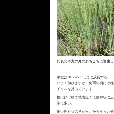
代表の本丸の庭のあちこちに群生し
草丈は30〜70cmほどに成長する
いよく伸びますが、梅雨の頃には種
イクルを持っています。
根はひげ根で地表近くに放射状に広
常に多い。
細い円柱状の茎が根元から次々と分