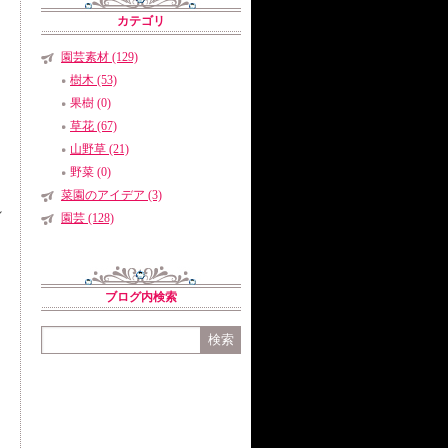
カテゴリ
園芸素材 (129)
樹木 (53)
果樹 (0)
草花 (67)
山野草 (21)
ッ
野菜 (0)
菜園のアイデア (3)
れ
園芸 (128)
ブログ内検索