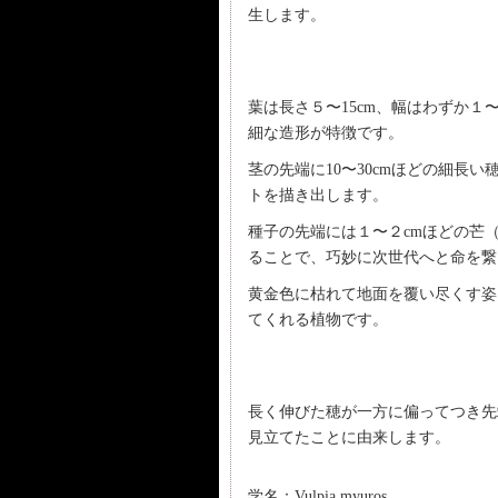
生します。
葉は長さ５〜15cm、幅はわずか
細な造形が特徴です。
茎の先端に10〜30cmほどの細長
トを描き出します。
種子の先端には１〜２cmほどの芒
ることで、巧妙に次世代へと命を繋
黄金色に枯れて地面を覆い尽くす姿
てくれる植物です。
長く伸びた穂が一方に偏ってつき先
見立てたことに由来します。
学名：Vulpia myuros