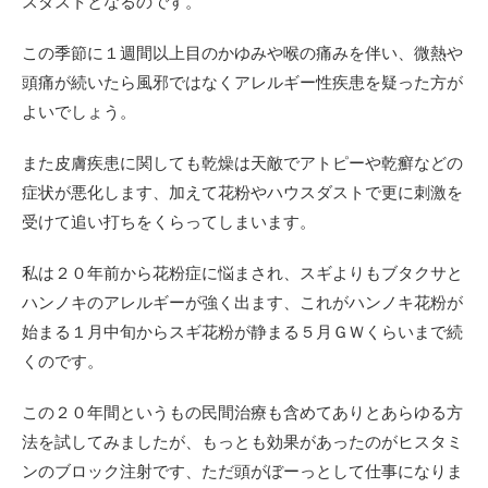
スダストとなるのです。
この季節に１週間以上目のかゆみや喉の痛みを伴い、微熱や
頭痛が続いたら風邪ではなくアレルギー性疾患を疑った方が
よいでしょう。
また皮膚疾患に関しても乾燥は天敵でアトピーや乾癬などの
症状が悪化します、加えて花粉やハウスダストで更に刺激を
受けて追い打ちをくらってしまいます。
私は２０年前から花粉症に悩まされ、スギよりもブタクサと
ハンノキのアレルギーが強く出ます、これがハンノキ花粉が
始まる１月中旬からスギ花粉が静まる５月ＧＷくらいまで続
くのです。
この２０年間というもの民間治療も含めてありとあらゆる方
法を試してみましたが、もっとも効果があったのがヒスタミ
ンのブロック注射です、ただ頭がぼーっとして仕事になりま