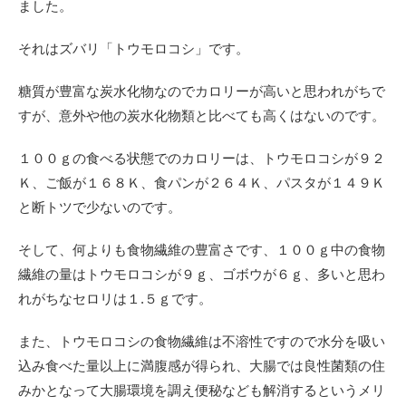
ました。
それはズバリ「トウモロコシ」です。
糖質が豊富な炭水化物なのでカロリーが高いと思われがちで
すが、意外や他の炭水化物類と比べても高くはないのです。
１００ｇの食べる状態でのカロリーは、トウモロコシが９２
Ｋ、ご飯が１６８Ｋ、食パンが２６４Ｋ、パスタが１４９Ｋ
と断トツで少ないのです。
そして、何よりも食物繊維の豊富さです、１００ｇ中の食物
繊維の量はトウモロコシが９ｇ、ゴボウが６ｇ、多いと思わ
れがちなセロリは１.５ｇです。
また、トウモロコシの食物繊維は不溶性ですので水分を吸い
込み食べた量以上に満腹感が得られ、大腸では良性菌類の住
みかとなって大腸環境を調え便秘なども解消するというメリ