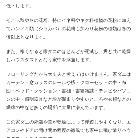
低下します。
そこへ秋や冬の花粉、特にイネ科やキク科植物の花粉に加え
てハンノキ類（シラカバ）の花粉も加わり花粉の種類は春の
倍以上となります。
また、寒くなると家ダニのほとんどが死滅し、糞と共に乾燥
しハウスダストとなり家中を浮遊します。
フローリングだから大丈夫と考えてはいけません、家ダニは
カーテン・窓ガラスのレールや桟・クローゼットの中・布
団・ベッド・クッション・書棚・書籍雑誌・テレビやパソコ
ンの中・照明器具など埃が溜まりやすいところや衣類などの
繊維の中など多くの場所に大量に潜んでいます。
この家ダニの死骸や糞が乾燥によって浮遊しやすくなり、エ
アコンやドアの開け閉め程度の微風でも家中に飛び散りハウ