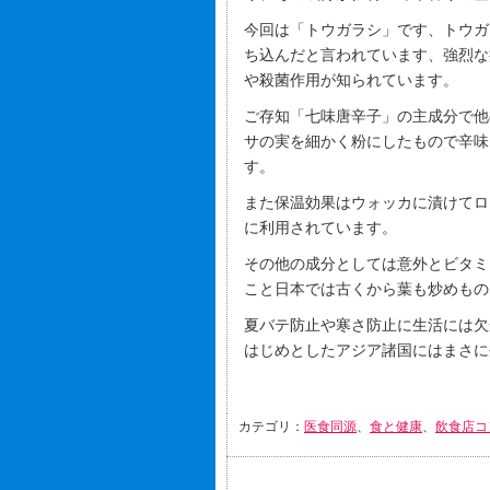
今回は「トウガラシ」です、トウガ
ち込んだと言われています、強烈な
や殺菌作用が知られています。
ご存知「七味唐辛子」の主成分で他
サの実を細かく粉にしたもので辛味
す。
また保温効果はウォッカに漬けてロ
に利用されています。
その他の成分としては意外とビタミ
こと日本では古くから葉も炒めもの
夏バテ防止や寒さ防止に生活には欠
はじめとしたアジア諸国にはまさに
カテゴリ：
医食同源
、
食と健康
、
飲食店コ