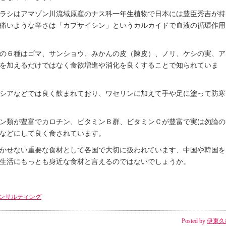
ラシはアマゾン川流域原産のナス科一年生植物で日本には豊臣秀吉が持
痛いような辛さは「カプサイシン」というカルカイドで血液の循環作用
の６種はゴマ、サンショウ、みかんの皮（陳皮）、ノリ、ケシの実、ア
を加えるだけではなく食欲増進や消化を良くすることで知られていま
シアなどでは良く飲まれており、ワセリンに加えて手や足に塗って防寒
ン類が豊富でカロチン、ビタミンＢ群、ビタミンＣが豊富で実は勿論の
などにして良く食されています。
かせない重要な食材として各国で大切に扱われています、中国や韓国を
生活にもっとも身近な食材と言えるのではないでしょうか。
ンサルティング
Posted by
伊東久