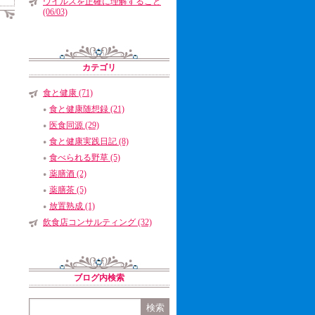
ウイルスを正確に理解すること
(06/03)
カテゴリ
食と健康 (71)
食と健康随想録 (21)
医食同源 (29)
食と健康実践日記 (8)
食べられる野草 (5)
薬膳酒 (2)
薬膳茶 (5)
放置熟成 (1)
飲食店コンサルティング (32)
ブログ内検索