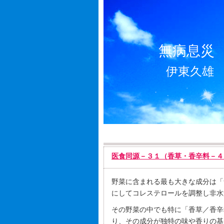
無病息災
伊東久雄
医食同源－３１（香草・香辛料－４
野菜に含まれる最も大きな成分は「
にしてコレステロールを調整し非水
その野菜の中でも特に「香草／香辛
り、その成分が独特の味や香りの基