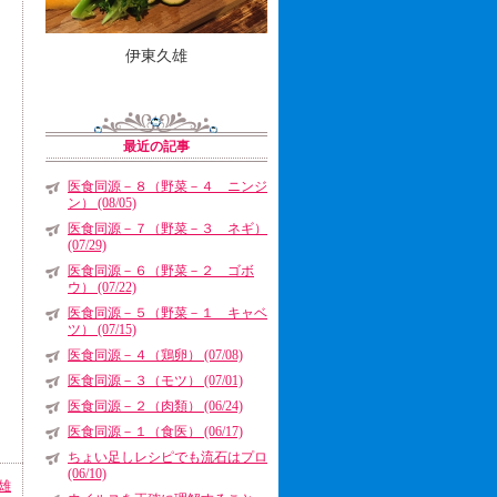
伊東久雄
最近の記事
医食同源－８（野菜－４ ニンジ
ン） (08/05)
医食同源－７（野菜－３ ネギ）
(07/29)
医食同源－６（野菜－２ ゴボ
ウ） (07/22)
医食同源－５（野菜－１ キャベ
ツ） (07/15)
医食同源－４（鶏卵） (07/08)
医食同源－３（モツ） (07/01)
医食同源－２（肉類） (06/24)
医食同源－１（食医） (06/17)
ちょい足しレシピでも流石はプロ
(06/10)
雄