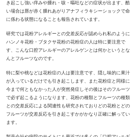
き起こし強い痒みや腫れ・咳・嘔吐などの症状が出ます、酷
い場合は唇が赤く腫れあがりアナフィラキシーショックで命
に係わる状態になることも報告されています。
研究では花粉アレルギーとの交差反応が認められ私のように
ハンノキ花粉・ブタクサ花粉の花粉症の人は特に要注意で
す、こんな口腔アレルギーのアレルゲンとは何かというとな
んとフルーツなのです。
特に梨や桃などは花粉症の人は要注意です、隠し味的に果汁
が入っているだけでも引き起こします、また花粉症と同様に
今まで何ともなかった人が突然発症しその後はそのフルーツ
で必ず起こるようになります、花粉の種類とフルーツの種類
との交差反応による関連性も研究されておりどの花粉とどの
フルーツが交差反応を引き起こすかがかなり正確に解ってい
ます。
製薬会社や病院のサイトにも最近では多くの「口腔アレルギ