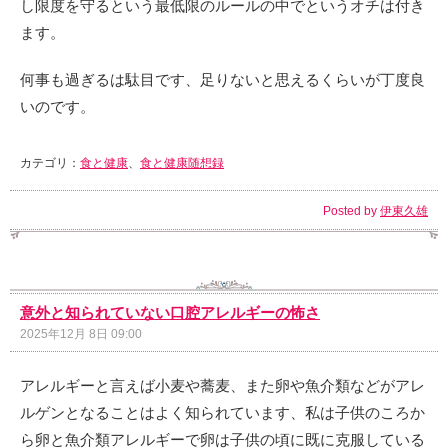
し限度を守るという最低限のルールの中でというオチは付き
ます。
何事も過ぎるは駄目です、足りないと思えるくらいが丁度良
いのです。
カテゴリ：
食と健康
、
食と健康随想録
Posted by
伊東久雄
意外と知られていない口腔アレルギーの怖さ
2025年12月 8日 09:00
アレルギーと言えば小麦や蕎麦、また卵や魚介類などがアレ
ルゲンとなることはよく知られています、私は子供のころか
ら卵と魚介類アレルギーで卵は子供の頃に既に克服している