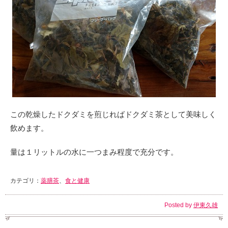
この乾燥したドクダミを煎じればドクダミ茶として美味しく
飲めます。
量は１リットルの水に一つまみ程度で充分です。
カテゴリ：
薬膳茶
、
食と健康
Posted by
伊東久雄