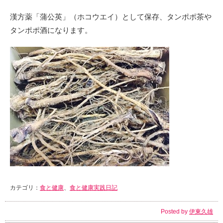
漢方薬「蒲公英」（ホコウエイ）として保存、タンポポ茶や
タンポポ酒になります。
カテゴリ：
食と健康
、
食と健康実践日記
Posted by
伊東久雄