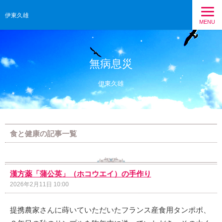
伊東久雄
MENU
無病息災
伊東久雄
食と健康の記事一覧
漢方薬「蒲公英」（ホコウエイ）の手作り
2026年2月11日 10:00
提携農家さんに蒔いていただいたフランス産食用タンポポ、