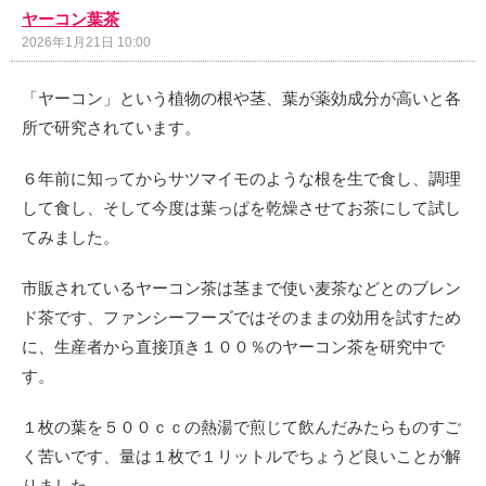
ヤーコン葉茶
2026年1月21日 10:00
「ヤーコン」という植物の根や茎、葉が薬効成分が高いと各
所で研究されています。
６年前に知ってからサツマイモのような根を生で食し、調理
して食し、そして今度は葉っぱを乾燥させてお茶にして試し
てみました。
市販されているヤーコン茶は茎まで使い麦茶などとのブレン
ド茶です、ファンシーフーズではそのままの効用を試すため
に、生産者から直接頂き１００％のヤーコン茶を研究中で
す。
１枚の葉を５００ｃｃの熱湯で煎じて飲んだみたらものすご
く苦いです、
量は１枚で１リットルでちょうど良いことが解
りました。