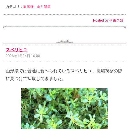
カテゴリ：
薬膳茶
、
食と健康
Posted by
伊東久雄
スベリヒユ
2026年1月14日 10:00
山形県では普通に食べられているスベリヒユ、農場視察の際
に見つけて採取してきました。