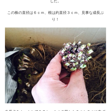
した。
この株の直径は６ｃｍ、根は約直径３ｃｍ、見事な成長ぶ
り！