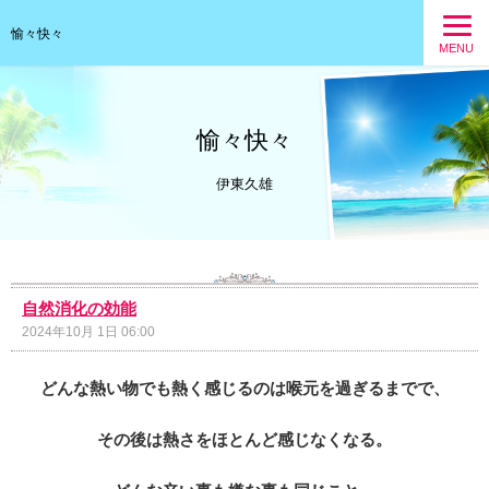
愉々快々
MENU
愉々快々
伊東久雄
自然消化の効能
2024年10月 1日 06:00
どんな熱い物でも熱く感じるのは喉元を過ぎるまでで、
その後は熱さをほとんど感じなくなる。