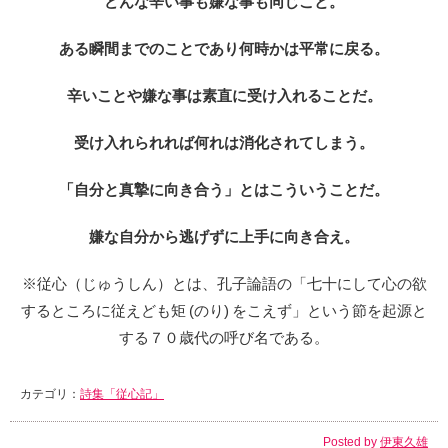
どんな辛い事も嫌な事も同じこと。
ある瞬間までのことであり何時かは平常に戻る。
辛いことや嫌な事は素直に受け入れることだ。
受け入れられれば何れは消化されてしまう。
「自分と真摯に向き合う」とはこういうことだ。
嫌な自分から逃げずに上手に向き合え。
※従心（じゅうしん）とは、孔子論語の「七十にして心の欲
するところに従えども矩 (のり) をこえず」という節を起源と
する７０歳代の呼び名である。
カテゴリ：
詩集「従心記」
Posted by
伊東久雄