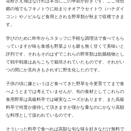
花粉さえ飛ばなければ本当にこの季節が好きです、ここ理想
郷の地でもフキノトウに始まりオオアラセイトウ（ハナダイ
コン）やノビルなど食用とされる野草類が秋まで収穫できま
す。
学びのために昨年からスタッフに手軽な調理法で食べてもら
っていますが味も食感も野菜よりも癖も無く甘くて美味いと
評判です、それもそのはずでこれらの野草類は飢餓植物とし
て戦中戦後はあちこちで栽培されていたものです、それがい
つの間にか見向きもされずに野生化したのです。
子供の頃に嫌というほど食べてきた野草を今更育ててまで食
べようとまでは考えていませんが、旬の食材としてこれらの
食用野草は高級料亭では確実なニーズがあります、また高級
料亭で何度か接待して頂きますが僅かな量なのにかなり高額
な料理として扱われているのです。
そういった料亭で食べれば高額な旬な味を好きなだけ無料で