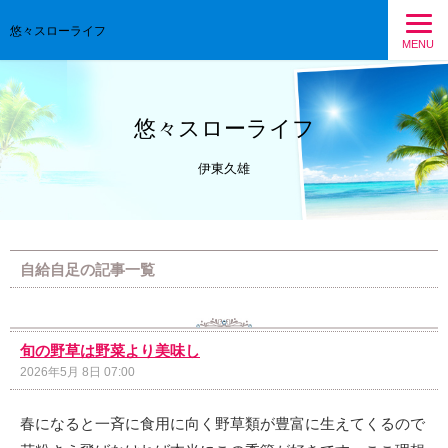
悠々スローライフ
MENU
悠々スローライフ
伊東久雄
自給自足の記事一覧
旬の野草は野菜より美味し
2026年5月 8日 07:00
春になると一斉に食用に向く野草類が豊富に生えてくるので