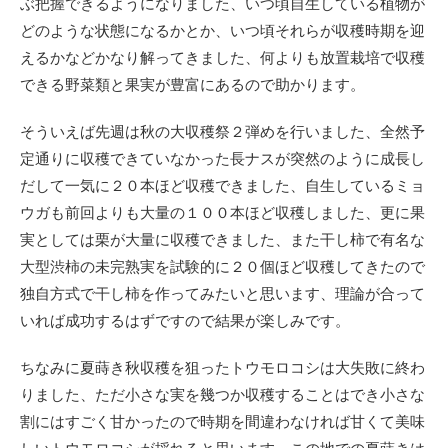
ぶ把握できるようになりました、いつ頃自生している植物が
どのような状態になるかとか、いつ頃それらが収穫時期を迎
えるかなどかなり解ってきました、何よりも放置栽培で収穫
できる野菜類と果実が豊富にあるので助かります。
そういえば先週は秋の大収穫祭２弾めを行いました、全然予
定通りに収穫できていなかった長ナスが突然のように成長し
だして一気に２０本ほど収穫できました、自生しているミョ
ウガも前回よりも大量の１００本ほど収穫しました、更に果
実としては栗が大量に収穫できました、また干し柿で有名な
大型渋柿の未完熟実を試験的に２０個ほど収穫してきたので
独自方式で干し柿を作ってみたいと思います、理論が合って
いれば成功するはずですので結果が楽しみです。
ちなみに夏蒔き秋収穫を狙ったトウモロコシは大失敗に終わ
りました、ただ小さな実を幾つか収穫することはでき小さな
割にはすごく甘かったので時期を間違わなければ甘くて美味