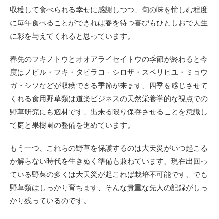
収穫して食べられる幸せに感謝しつつ、旬の味を愉しむ程度
に毎年食べることができれば春を待つ喜びもひとしおで人生
に彩を与えてくれると思っています。
春先のフキノトウとオオアライセイトウの季節が終わると今
度はノビル・フキ・タビラコ・シロザ・スベリヒユ・ミョウ
ガ・シソなどが収穫できる季節が来ます、四季を感じさせて
くれる食用野草類は道楽ビジネスの天然栄養学的な視点での
野草研究にも適材です、出来る限り保存させることを意識し
て庭と果樹園の整備を進めています。
もう一つ、これらの野草を保護するのは大天災がいつ起こる
か解らない時代を生きぬく準備も兼ねています、現在出回っ
ている野菜の多くは大天災が起これば栽培不可能です、でも
野草類はしっかり育ちます、そんな貴重な先人の記録がしっ
かり残っているのです。