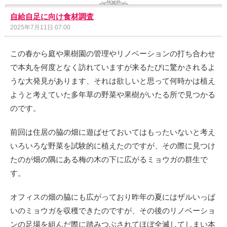
自給自足に向け食材調査
2025年7月11日 07:00
この春から庭や果樹園の管理やリノベーションの打ち合わせ
で本丸を何度となく訪れていますが来るたびに驚かされるよ
うな大発見があります、それは欲しいと思って何時かは植え
ようと考えていた多年草の野菜や果樹がいたる所で見つかる
のです。
前回は住居の脇の畑に遊ばせておいてはもったいないと考え
いろいろな野菜を試験的に植えたのですが、その際に見つけ
たのが畑の隅にある梅の木の下に広がるミョウガの群生で
す。
オフィスの畑の脇にも広がっており昨年の夏にはザルいっぱ
いのミョウガを収穫できたのですが、その後のリノベーショ
ンの足場を組んだ際に踏みつぶされてほぼ全滅してしまい本