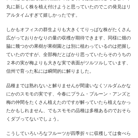
丸に新しく株を植え付けようと思っていたのでこの発見はリ
アルタイムすぎて嬉しかったです。
しかもオフィスの群生よりも大きくてりっぱな株がたくさん
広がっておりかなりの量の収穫が期待できます、同様に畑の
脇に幾つかの果樹が果樹園とは別に植わっているのは把握し
ていたのですが、全部梅だとばかり思っていたらそのうちの
２本の実が梅よりも大きな実で表面がツルツルしています、
信州で育った私には瞬間的に解りました。
品種までは熟れないと解りませんが間違いなくソルダムかな
にかのスモモの実です、今春にプラム・プルーン・アンズと
梅の仲間をたくさん植えたのですが解っていたら植えなかっ
たかもしれません、でもスモモの品種は多種あるのでおそら
くダブってないでしょう。
こうしていろいろなフルーツが四季折々に収穫しては食べら