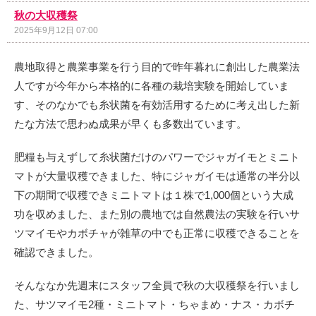
秋の大収穫祭
2025年9月12日 07:00
農地取得と農業事業を行う目的で昨年暮れに創出した農業法
人ですが今年から本格的に各種の栽培実験を開始していま
す、そのなかでも糸状菌を有効活用するために考え出した新
たな方法で思わぬ成果が早くも多数出ています。
肥糧も与えずして糸状菌だけのパワーでジャガイモとミニト
マトが大量収穫できました、特にジャガイモは通常の半分以
下の期間で収穫できミニトマトは１株で1,000個という大成
功を収めました、また別の農地では自然農法の実験を行いサ
ツマイモやカボチャが雑草の中でも正常に収穫できることを
確認できました。
そんななか先週末にスタッフ全員で秋の大収穫祭を行いまし
た、サツマイモ2種・ミニトマト・ちゃまめ・ナス・カボチ