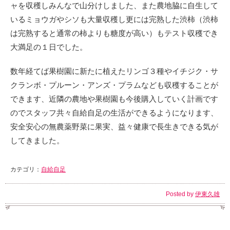
ャを収穫しみんなで山分けしました、また農地脇に自生して
いるミョウガやシソも大量収穫し更には完熟した渋柿（渋柿
は完熟すると通常の柿よりも糖度が高い）もテスト収穫でき
大満足の１日でした。
数年経てば果樹園に新たに植えたリンゴ３種やイチジク・サ
クランボ・プルーン・アンズ・プラムなども収穫することが
できます、近隣の農地や果樹園も今後購入していく計画です
のでスタッフ共々自給自足の生活ができるようになります、
安全安心の無農薬野菜に果実、益々健康で長生きできる気が
してきました。
カテゴリ：
自給自足
Posted by
伊東久雄