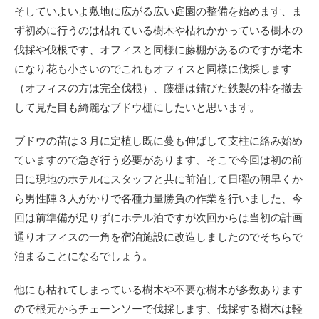
そしていよいよ敷地に広がる広い庭園の整備を始めます、ま
ず初めに行うのは枯れている樹木や枯れかかっている樹木の
伐採や伐根です、オフィスと同様に藤棚があるのですが老木
になり花も小さいのでこれもオフィスと同様に伐採します
（オフィスの方は完全伐根）、藤棚は錆びた鉄製の枠を撤去
して見た目も綺麗なブドウ棚にしたいと思います。
ブドウの苗は３月に定植し既に蔓も伸ばして支柱に絡み始め
ていますので急ぎ行う必要があります、そこで今回は初の前
日に現地のホテルにスタッフと共に前泊して日曜の朝早くか
ら男性陣３人がかりで各種力量勝負の作業を行いました、今
回は前準備が足りずにホテル泊ですが次回からは当初の計画
通りオフィスの一角を宿泊施設に改造しましたのでそちらで
泊まることになるでしょう。
他にも枯れてしまっている樹木や不要な樹木が多数あります
ので根元からチェーンソーで伐採します、伐採する樹木は軽