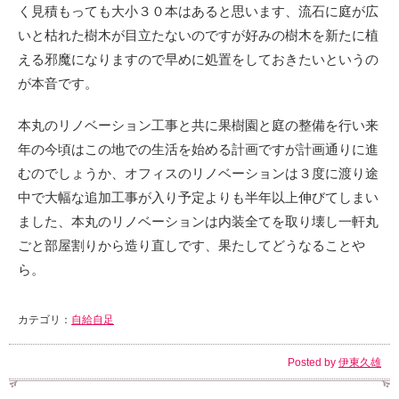
く見積もっても大小３０本はあると思います、流石に庭が広
いと枯れた樹木が目立たないのですが好みの樹木を新たに植
える邪魔になりますので早めに処置をしておきたいというの
が本音です。
本丸のリノベーション工事と共に果樹園と庭の整備を行い来
年の今頃はこの地での生活を始める計画ですが計画通りに進
むのでしょうか、オフィスのリノベーションは３度に渡り途
中で大幅な追加工事が入り予定よりも半年以上伸びてしまい
ました、本丸のリノベーションは内装全てを取り壊し一軒丸
ごと部屋割りから造り直しです、果たしてどうなることや
ら。
カテゴリ：
自給自足
Posted by
伊東久雄