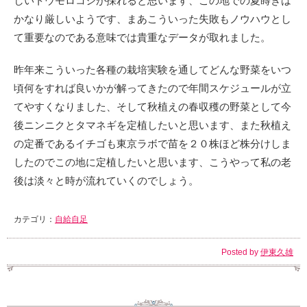
しいトウモロコシが採れると思います、この地での夏蒔きは
かなり厳しいようです、まあこういった失敗もノウハウとし
て重要なのである意味では貴重なデータが取れました。
昨年来こういった各種の栽培実験を通してどんな野菜をいつ
頃何をすれば良いかが解ってきたので年間スケジュールが立
てやすくなりました、そして秋植えの春収穫の野菜として今
後ニンニクとタマネギを定植したいと思います、また秋植え
の定番であるイチゴも東京ラボで苗を２０株ほど株分けしま
したのでこの地に定植したいと思います、こうやって私の老
後は淡々と時が流れていくのでしょう。
カテゴリ：
自給自足
Posted by
伊東久雄