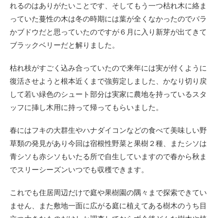
れるのはありがたいことです、そしてもう一つ枯れ木に絡ま
っていた蔓性の木は冬の時期には葉が全くなかったのでバラ
かブドウだと思っていたのですが６月に入り新芽が出てきて
ブラックベリーだと解りました。
枯れ枝がすごく込み合っていたので来年には実が付くように
復活させようと根本近くまで強剪定しました、かなり切り戻
して若い緑色のシュート部分は実家に農地を持っているスタ
ッフに挿し木用に持って帰ってもらいました。
春にはフキの大群生やハナダイコンなどの食べて美味しい野
草類の発見があり今回は宿根性野菜と果樹２種、またシソは
青シソも赤シソもいたる所で自生していますので春から秋ま
でスリーシーズンいつでも収穫できます。
これでも住居周辺だけで庭や果樹園の隅々まで探索できてい
ません、また敷地一面に広がる庭に植えてある樹木のうち目