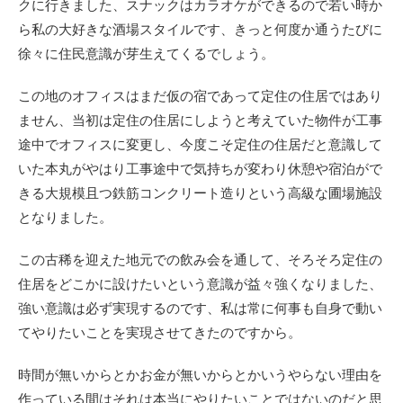
クに行きました、スナックはカラオケができるので若い時か
ら私の大好きな酒場スタイルです、きっと何度か通うたびに
徐々に住民意識が芽生えてくるでしょう。
この地のオフィスはまだ仮の宿であって定住の住居ではあり
ません、当初は定住の住居にしようと考えていた物件が工事
途中でオフィスに変更し、今度こそ定住の住居だと意識して
いた本丸がやはり工事途中で気持ちが変わり休憩や宿泊がで
きる大規模且つ鉄筋コンクリート造りという高級な圃場施設
となりました。
この古稀を迎えた地元での飲み会を通して、そろそろ定住の
住居をどこかに設けたいという意識が益々強くなりました、
強い意識は必ず実現するのです、私は常に何事も自身で動い
てやりたいことを実現させてきたのですから。
時間が無いからとかお金が無いからとかいうやらない理由を
作っている間はそれは本当にやりたいことではないのだと思