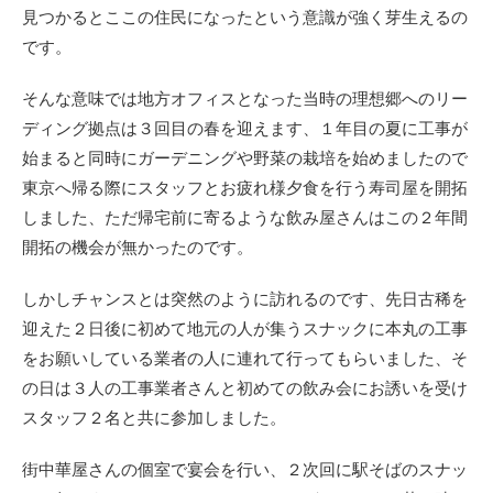
見つかるとここの住民になったという意識が強く芽生えるの
です。
そんな意味では地方オフィスとなった当時の理想郷へのリー
ディング拠点は３回目の春を迎えます、１年目の夏に工事が
始まると同時にガーデニングや野菜の栽培を始めましたので
東京へ帰る際にスタッフとお疲れ様夕食を行う寿司屋を開拓
しました、ただ帰宅前に寄るような飲み屋さんはこの２年間
開拓の機会が無かったのです。
しかしチャンスとは突然のように訪れるのです、先日古稀を
迎えた２日後に初めて地元の人が集うスナックに本丸の工事
をお願いしている業者の人に連れて行ってもらいました、そ
の日は３人の工事業者さんと初めての飲み会にお誘いを受け
スタッフ２名と共に参加しました。
街中華屋さんの個室で宴会を行い、２次回に駅そばのスナッ