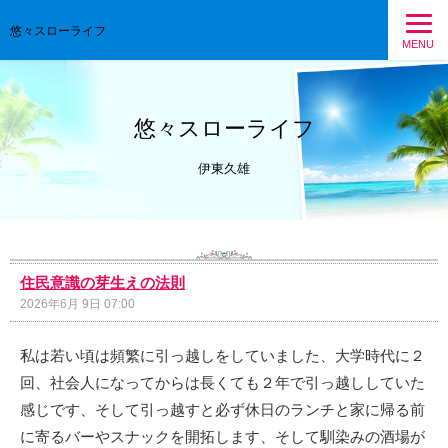
悠々スローライフ
MENU
悠々スローライフ
伊東久雄
住民意識の芽生えの法則
2026年6月 9日 07:00
私は若い頃は頻繁に引っ越しをしていました、大学時代に２
回、社会人になってからは長くても２年で引っ越ししていた
感じです、そして引っ越すと必ず休日のランチと家に帰る前
に寄るバーやスナックを開拓します、そして馴染みの酒場が