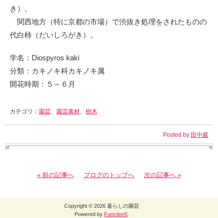
き）。
関西地方（特に京都の市場）で渋抜き処理をされたものの
代白柿（だいしろがき）。
学名：Diospyros kaki
分類：カキノキ科カキノキ属
開花時期：５～６月
カテゴリ：
園芸
、
園芸素材
、
樹木
Posted by
田中巖
« 前の記事へ
ブログのトップへ
次の記事へ »
Copyright © 2026 暮らしの園芸
Powered by
Function5
.