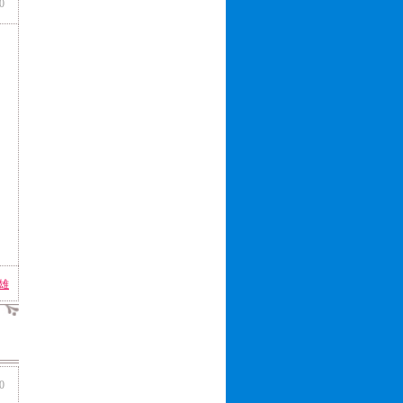
0
雄
0