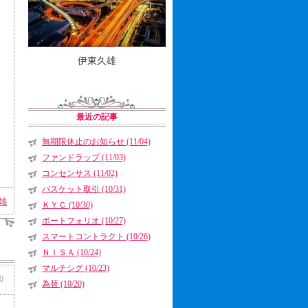
伊東久雄
最近の記事
無期限休止のお知らせ (11/04)
ファンドラップ (11/03)
コンセンサス (11/02)
バスケット取引 (10/31)
雄
ＫＹＣ (10/30)
ポートフォリオ (10/27)
スマートコントラクト (10/26)
ＮＩＳＡ (10/24)
マルチシグ (10/23)
0
為替 (10/20)