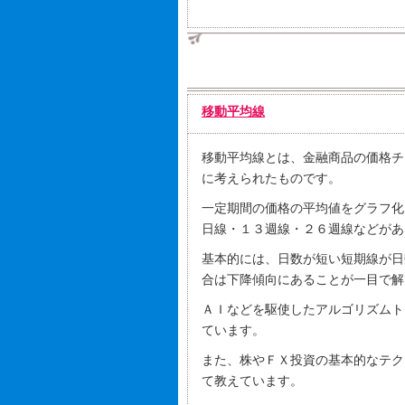
移動平均線
移動平均線とは、金融商品の価格チ
に考えられたものです。
一定期間の価格の平均値をグラフ化
日線・１３週線・２６週線などがあ
基本的には、日数が短い短期線が日
合は下降傾向にあることが一目で解
ＡＩなどを駆使したアルゴリズムト
ています。
また、株やＦＸ投資の基本的なテク
て教えています。