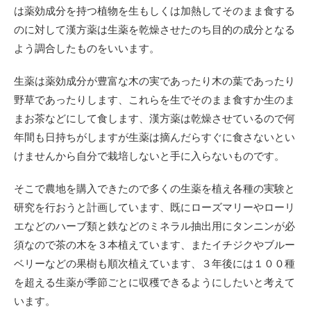
は薬効成分を持つ植物を生もしくは加熱してそのまま食する
のに対して漢方薬は生薬を乾燥させたのち目的の成分となる
よう調合したものをいいます。
生薬は薬効成分が豊富な木の実であったり木の葉であったり
野草であったりします、これらを生でそのまま食すか生のま
まお茶などにして食します、漢方薬は乾燥させているので何
年間も日持ちがしますが生薬は摘んだらすぐに食さないとい
けませんから自分で栽培しないと手に入らないものです。
そこで農地を購入できたので多くの生薬を植え各種の実験と
研究を行おうと計画しています、既にローズマリーやローリ
エなどのハーブ類と鉄などのミネラル抽出用にタンニンが必
須なので茶の木を３本植えています、またイチジクやブルー
ベリーなどの果樹も順次植えています、３年後には１００種
を超える生薬が季節ごとに収穫できるようにしたいと考えて
います。