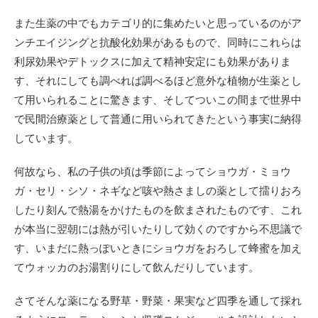
また生薬の中でもカテゴリ的に集めたいと思っているのがア
ンチエイジングと抗酸化効果があるもので、同時にこれらは
利尿効果やデトックスに加えて精神安定にも効果がありま
す、それにしても調べれば調べるほど意外な植物が生薬とし
て用いられることに驚きます、そしてついこの間まで世界中
で民間治療薬として普通に用いられてきたという事実に納得
しています。
何故なら、私の子供の頃は季節によってショウガ・ミョウ
ガ・セリ・シソ・ネギなど咳や熱さましの薬として擂りおろ
したり刻んで熱湯をかけたものを飲まされたものです、これ
が本当に翌朝には熱が引いたりして効くのですから不思議で
す、いまだに熱っぽいときにショウガをおろして蜂蜜を加え
てウォッカのお湯割りにして飲んだりしています。
さてそんな薬になる野草・野菜・果実など四季を通して採れ