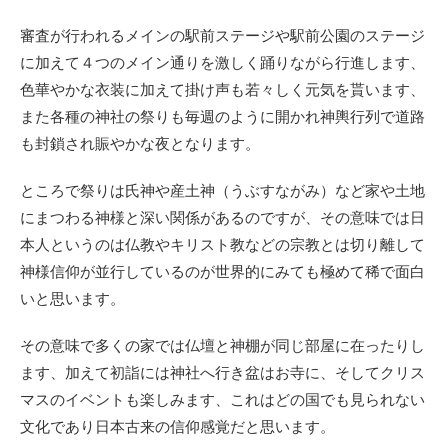
審査が行われるメインの駅前ステージや駅前公園のステージ
に加えて４つのメイン通りを激しく踊りながら行進します、
色華やかな衣装に加えて掛け声も若々しく元気を貰います、
また各種の神社の祭りも毎週のように開かれ神輿行列で道路
も封鎖され賑やかな夜となります。
ところで祭りは氏神や産土神（うぶすながみ）など家や土地
にまつわる神様と深い関係があるのですが、その意味では日
本人というのは仏教やキリスト教などの宗教とは切り離して
神様信仰が並行しているのが世界的にみても極めて稀で面白
いと思います。
その意味で多くの家では仏壇と神棚が同じ部屋に在ったりし
ます、加えて初詣には神社へ行き盆はお寺に、そしてクリス
マスのイベントも楽しみます、これはどの国でも見られない
文化であり日本古来の信仰感覚だと思います。