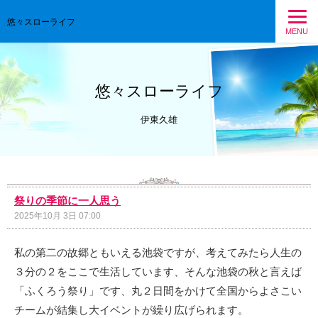
悠々スローライフ
MENU
悠々スローライフ
伊東久雄
祭りの季節に一人思う
2025年10月 3日 07:00
私の第二の故郷ともいえる池袋ですが、考えてみたら人生の
３分の２をここで生活しています、そんな池袋の秋と言えば
「ふくろう祭り」です、丸２日間をかけて全国からよさこい
チームが結集し大イベントが繰り広げられます。