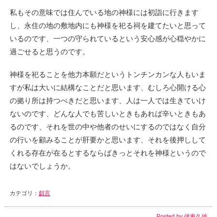
私もその意味では住んでいる地の神様には初詣に行きます
し、永住の地の敷地内にも神様を祀る祠を建てたいと思って
いるのです、一つの守られているという安心感が心穏やかに
過ごせると思うのです。
神様を祀ることを他力本願だというトンチンカンな人もいま
すが私は大いに結構なことだと思います、むしろ心開ける心
の拠り所は持つべきだと思います、人は一人では生きていけ
ないのです、どんな人でも苦しいときもあれば辛いときもあ
るのです、それを世の中や他者のせいにするのではなく自分
の行いを顧みることが肝要かと思います、それを後押しして
くれる存在が在るとするならばきっとそれを神様というので
はないでしょうか。
カテゴリ：
戯言
Posted by
伊東久雄