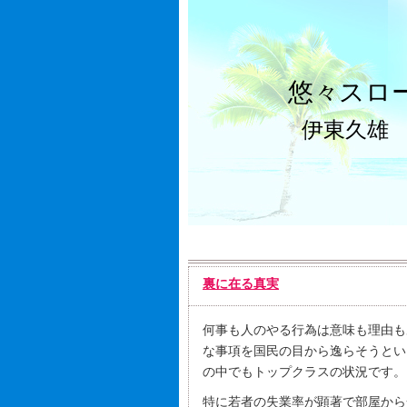
悠々スロ
伊東久雄
裏に在る真実
何事も人のやる行為は意味も理由も
な事項を国民の目から逸らそうとい
の中でもトップクラスの状況です。
特に若者の失業率が顕著で部屋から