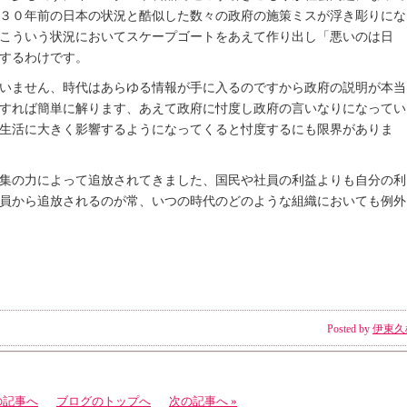
３０年前の日本の状況と酷似した数々の政府の施策ミスが浮き彫りにな
こういう状況においてスケープゴートをあえて作り出し「悪いのは日
するわけです。
いません、時代はあらゆる情報が手に入るのですから政府の説明が本当
すれば簡単に解ります、あえて政府に忖度し政府の言いなりになってい
生活に大きく影響するようになってくると忖度するにも限界がありま
集の力によって追放されてきました、国民や社員の利益よりも自分の利
員から追放されるのが常、いつの時代のどのような組織においても例外
Posted by
伊東久
の記事へ
ブログのトップへ
次の記事へ »