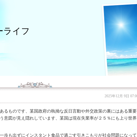
ーライフ
2025年12月 9日 07:0
あるものです、某国政府の執拗な反日言動や外交政策の裏にはある重要
う意図が見え隠れしています、某国は現在失業率が２５％にも上り世界
一歩も出ずにインスタント食品で過ごす引きこもりが社会問題になって