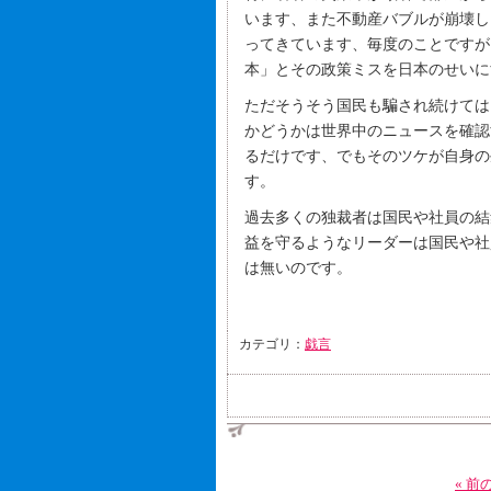
います、また不動産バブルが崩壊し
ってきています、毎度のことですが
本」とその政策ミスを日本のせいに
ただそうそう国民も騙され続けては
かどうかは世界中のニュースを確認
るだけです、でもそのツケが自身の
す。
過去多くの独裁者は国民や社員の結
益を守るようなリーダーは国民や社
は無いのです。
カテゴリ：
戯言
« 前