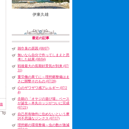
伊東久雄
最近の記事
雑巾臭の原因 (08/07)
無いなら自分で作ってしまえと思
考した結果 (08/04)
戦後最大の長期好景気が到来 (07/
31)
重労働の果てに～理想郷整備はま
さに開墾そのもの (07/28)
心のザワザワ感アレルギー (07/2
4)
念願の「オヤジの遊び場」ベース
が誕生～本丸ロッジがついに完成
雄
(07/21)
自己所有物件に住めないという摩
訶不思議なジンクス (07/17)
理想郷の環境整備～虫の数が激減