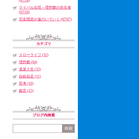
(07/14)
ライバル出現～理想郷の先住者
(07/10)
完全隠居が遠のいていく (07/07)
カテゴリ
スローライフ (32)
理想郷 (64)
道楽人生 (33)
自給自足 (11)
思考 (10)
戯言 (25)
ブログ内検索