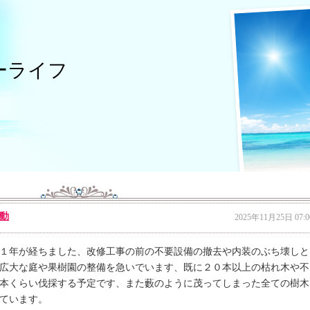
ーライフ
動
2025年11月25日 07:0
１年が経ちました、改修工事の前の不要設備の撤去や内装のぶち壊しと
広大な庭や果樹園の整備を急いでいます、既に２０本以上の枯れ木や不
本くらい伐採する予定です、また藪のように茂ってしまった全ての樹木
ています。