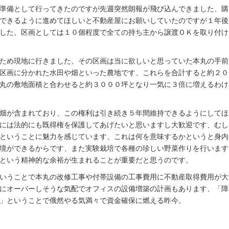
準備として行ってきたのですが先週突然朗報が飛び込んできました、購
できるように進めてほしいと不動産屋にお願いしていたのですが１年後
した、区画としては１０個程度で全ての持ち主から譲渡ＯＫを取り付け
ため現地に行きました、その区画は当に欲しいと思っていた本丸の手前
区画に分かれた水田や畑といった農地です、これらを合計すると約２０
丸の敷地面積と合わせると約３０００坪となり一気に３倍に増えるわけ
畑が含まれており、この権利は引き続き５年間維持できるようにしてほ
には法的にも既得権を保護してあげたいと思いますし大歓迎です、むし
ということに魅力を感じています、これは何を意味するかというと身内
境ができるからです、また実験栽培で各種の珍しい野菜作りを行います
という精神的な余裕が生まれることが重要だと思うのです。
いうことで本丸の改修工事や付帯設備の工事費用に不動産取得費用が大
にオーバーしそうな気配でオフィスの設備増築の計画もあります、「障
」ということで俄然やる気満々で資金確保に燃える昨今。