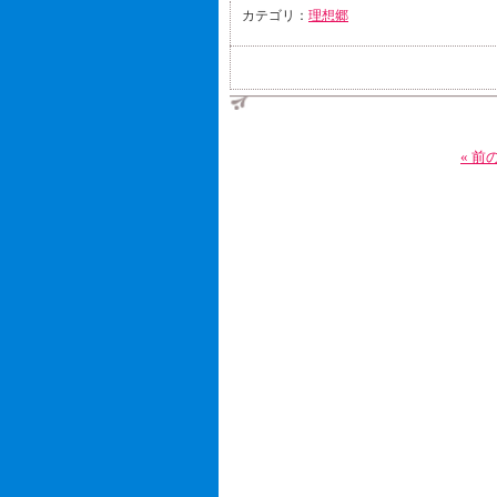
カテゴリ：
理想郷
« 前