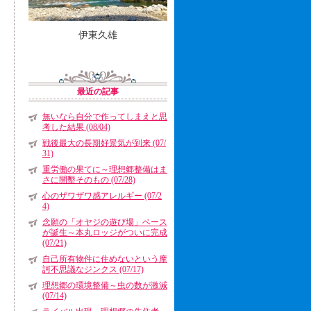
伊東久雄
最近の記事
無いなら自分で作ってしまえと思
考した結果 (08/04)
戦後最大の長期好景気が到来 (07/
31)
重労働の果てに～理想郷整備はま
さに開墾そのもの (07/28)
心のザワザワ感アレルギー (07/2
4)
念願の「オヤジの遊び場」ベース
が誕生～本丸ロッジがついに完成
(07/21)
自己所有物件に住めないという摩
訶不思議なジンクス (07/17)
理想郷の環境整備～虫の数が激減
(07/14)