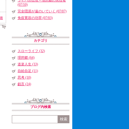
ライバル出現～理想郷の先住者
(07/10)
完全隠居が遠のいていく (07/07)
雄
免疫寛容の功罪 (07/03)
カテゴリ
スローライフ (32)
理想郷 (64)
道楽人生 (33)
自給自足 (11)
思考 (10)
戯言 (24)
ブログ内検索