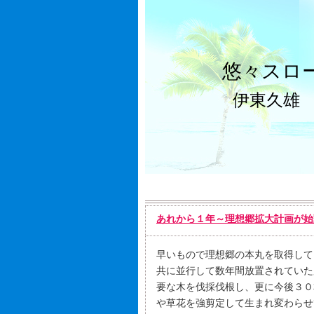
悠々スロ
伊東久雄
あれから１年～理想郷拡大計画が始
早いもので理想郷の本丸を取得して
共に並行して数年間放置されていた
要な木を伐採伐根し、更に今後３０
や草花を強剪定して生まれ変わらせ