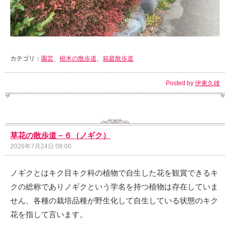
カテゴリ：
園芸
、
樹木の散歩道
、
箱庭散歩道
Posted by
伊東久雄
草花の散歩道－６（ノギク）
2026年7月24日 08:00
ノギクとはキク目キク科の植物で自生した花を観賞できるキ
クの総称でありノギクという学名を持つ植物は存在していま
せん、各種の栽培品種が野生化して自生している状態のキク
花を指して言います。