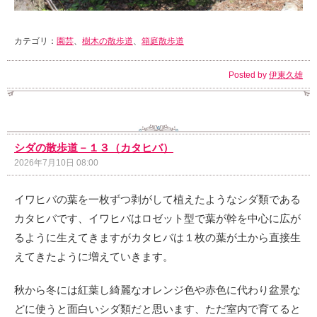
カテゴリ：
園芸
、
樹木の散歩道
、
箱庭散歩道
Posted by
伊東久雄
シダの散歩道－１３（カタヒバ）
2026年7月10日 08:00
イワヒバの葉を一枚ずつ剥がして植えたようなシダ類である
カタヒバです、イワヒバはロゼット型で葉が幹を中心に広が
るように生えてきますがカタヒバは１枚の葉が土から直接生
えてきたように増えていきます。
秋から冬には紅葉し綺麗なオレンジ色や赤色に代わり盆景な
どに使うと面白いシダ類だと思います、ただ室内で育てると