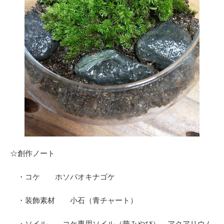
☆創作ノート
・コケ ホソバオキナゴケ
・装飾素材 小石（青チャート）
・ソイル
コケ専用ソイル（華みやび）、アクアリウム