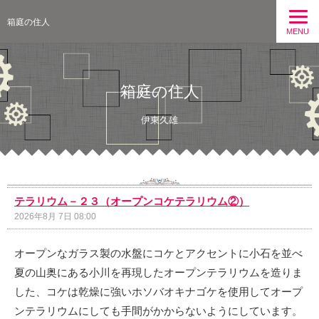
箱庭の住人
MENU
箱庭の住人
伊東久雄
テラリウム－２３（オープンコケテラリウム②）
2026年8月 7日 08:00
オープンなガラス製の水盤にコケとアクセントに小石を並べ
夏の山奥にある小川を再現したオープンテラリウムを造りま
した、コケは乾燥に強いホソバオキナゴケを使用してオープ
ンテラリウムにしても手間がかからないようにしています。