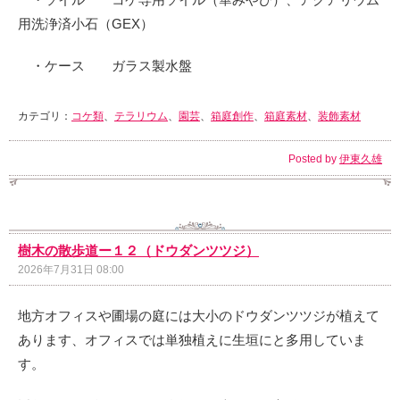
用洗浄済小石（GEX）
・ケース ガラス製水盤
カテゴリ：
コケ類
、
テラリウム
、
園芸
、
箱庭創作
、
箱庭素材
、
装飾素材
Posted by
伊東久雄
樹木の散歩道ー１２（ドウダンツツジ）
2026年7月31日 08:00
地方オフィスや圃場の庭には大小のドウダンツツジが植えて
あります、オフィスでは単独植えに生垣にと多用していま
す。