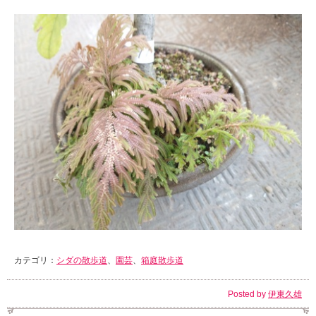
カテゴリ：
シダの散歩道
、
園芸
、
箱庭散歩道
Posted by
伊東久雄