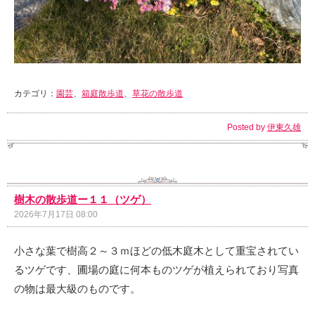
カテゴリ：
園芸
、
箱庭散歩道
、
草花の散歩道
Posted by
伊東久雄
樹木の散歩道ー１１（ツゲ）
2026年7月17日 08:00
小さな葉で樹高２～３ｍほどの低木庭木として重宝されてい
るツゲです、圃場の庭に何本ものツゲが植えられており写真
の物は最大級のものです。