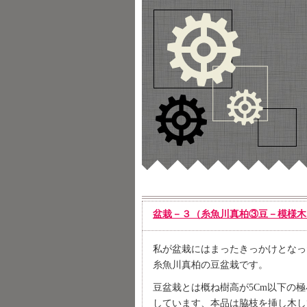
盆栽－３（糸魚川真柏③豆－模様木
私が盆栽にはまったきっかけとなっ
糸魚川真柏の豆盆栽です。
豆盆栽とは概ね樹高が5Cm以下の
しています、本品は脇枝を挿し木し