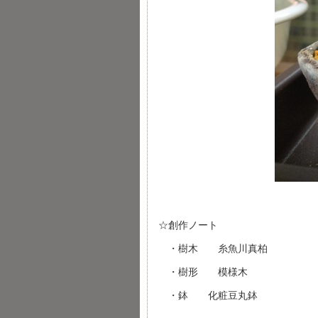
☆創作ノート
・樹木 糸魚川真柏
・樹形 模様木
・鉢 化粧豆丸鉢