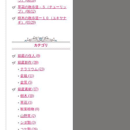
ウ） (06/19)
草花の散歩道－５（チューリッ
プ） (06/12)
樹木の散歩道ー１０（ユキヤナ
ギ） (05/29)
カテゴリ
箱庭の住人 (8)
箱庭創作 (39)
テラリウム (23)
盆栽 (11)
盆景 (5)
箱庭素材 (37)
樹木 (10)
草花 (1)
観葉植物 (0)
山野草 (2)
シダ類 (3)
コケ類 (26)