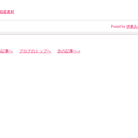
箱庭素材
Posted by
伊東久
の記事へ
ブログのトップへ
次の記事へ »