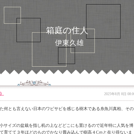
箱庭の住人
伊東久雄
）
2025年8月 8日 08:0
た何とも言えない日本のワビサビを感じる樹木である糸魚川真柏、その
極小サイズの盆栽を指し机の上などどこにも置けるので近年特に人気を博
て育てて３年ほどのものでかなり畳み込んで樹高４Cｍと在り得ないま