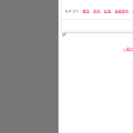
カテゴリ：
園芸
、
樹木
、
盆栽
、
箱庭創作
、
« 前