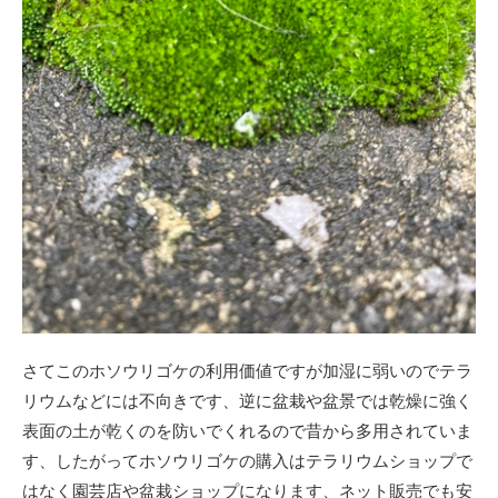
さてこのホソウリゴケの利用価値ですが加湿に弱いのでテラ
リウムなどには不向きです、逆に盆栽や盆景では乾燥に強く
表面の土が乾くのを防いでくれるので昔から多用されていま
す、したがってホソウリゴケの購入はテラリウムショップで
はなく園芸店や盆栽ショップになります、ネット販売でも安