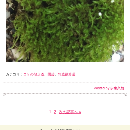
カテゴリ：
コケの散歩道
、
園芸
、
箱庭散歩道
Posted by
伊東久雄
1
2
次の記事へ »