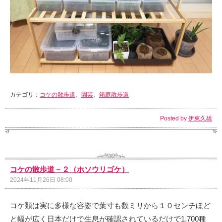
カテゴリ：
コケの散歩道
、
園芸
、
箱庭散歩道
Posted by
伊東久雄
コケの散歩道－２（ホソウリゴケ）
2024年11月26日 08:00
コケ類は実に多様な容姿で葉寸も数ミリから１０センチほど
と幅が広く日本だけで生息が確認されているだけで1,700種