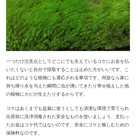
一つだけ注意点としてどこにでも生えているコケにお金を払
いたくないと自分で採取することは止めた方がいいです、こ
れはどのような植物にも適応される事項です、何故なら家に
持ち帰り水を与えた瞬間に虫が湧いてきたり寄せ植えした他
の植物にカビが生えたりするからです。
コケはあくまでも盆栽に使うとしても清潔な環境で育てられ
出荷前に洗浄消毒された安全なものを使いましょう、支払っ
たお金はコケ代ではないのです、安全にコケと愉しむための
保険料なのです。