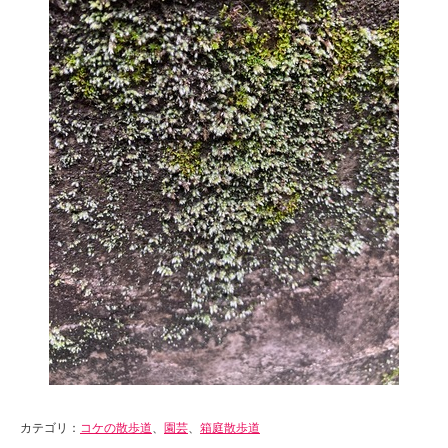
カテゴリ：
コケの散歩道
、
園芸
、
箱庭散歩道