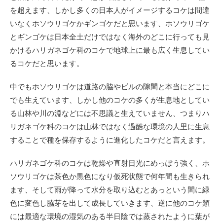
を超えます、しかし多くの日本人がイメージするコケは間違
いなくホソウリゴケかギンゴケだと思います、ホソウリゴケ
とギンゴケは日本全土だけではなく海外のどこに行っても見
かけるハリガネゴケ科のコケで地球上に最も広く生息してい
るコケだと思います。
中でもホソウリゴケは道路の脇やビルの隙間と本当にどこに
でも生えています、しかし他のコケの多くが生息地としてい
る山林や川の淵などには不思議と生えていません、つまりハ
リガネゴケ科のコケは山林ではなく過酷な環境の人里に生息
することで種を保存するように進化したコケだと言えます。
ハリガネゴケ科のコケは乾燥や直射日光にめっぽう強く、ホ
ソウリゴケは茶色か黒色になり仮死状態で何年間も生きられ
ます、そして雨が降って水分を取り込むとあっという間に緑
色に変色し脇芽を出して成長していきます、逆に他のコケ類
には最適な環境の湿気のある半日陰では蒸されたように葉が