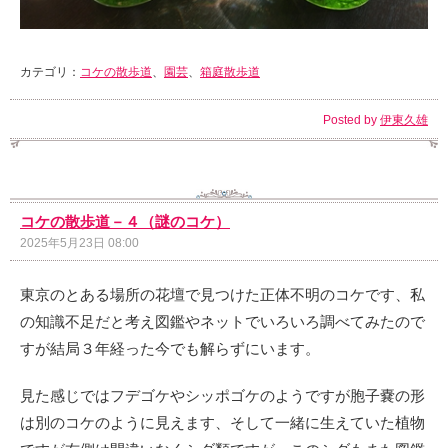
カテゴリ：
コケの散歩道
、
園芸
、
箱庭散歩道
Posted by
伊東久雄
コケの散歩道－４（謎のコケ）
2025年5月23日 08:00
東京のとある場所の花壇で見つけた正体不明のコケです、私
の知識不足だと考え図鑑やネットでいろいろ調べてみたので
すが結局３年経った今でも解らずにいます。
見た感じではフデゴケやシッポゴケのようですが胞子嚢の形
は別のコケのように見えます、そして一緒に生えていた植物