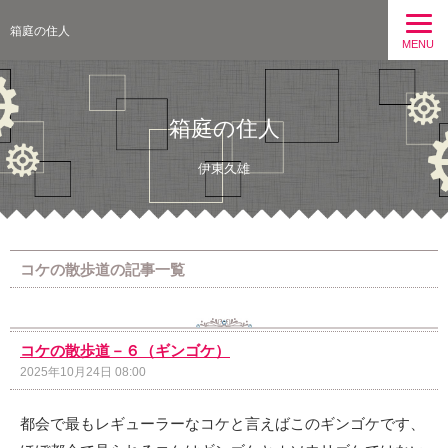
箱庭の住人
MENU
箱庭の住人
伊東久雄
コケの散歩道の記事一覧
コケの散歩道－６（ギンゴケ）
2025年10月24日 08:00
都会で最もレギューラーなコケと言えばこのギンゴケです、