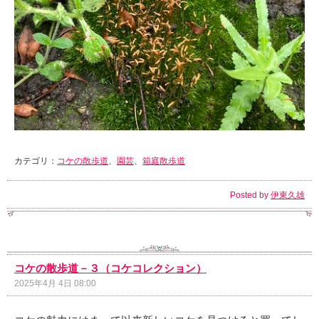
カテゴリ：
コケの散歩道
、
園芸
、
箱庭散歩道
Posted by
伊東久雄
コケの散歩道－３（コケコレクション）
2025年4月 4日 08:00