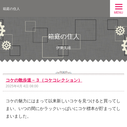
箱庭の住人
MENU
箱庭の住人
伊東久雄
コケの散歩道－３（コケコレクション）
2025年4月 4日 08:00
コケの魅力にはまって以来新しいコケを見つけると買ってし
まい、いつの間にかラックいっぱいにコケ標本が貯まってし
まいました。