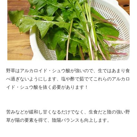
野草はアルカロイド・シュウ酸が強いので、生ではあまり食
べ過ぎないようにします、塩や酢で茹でてこれらのアルカロ
イド・シュウ酸を抜く必要があります！
苦みなどが緩和し甘くなるだけでなく、生食だと
陰の
強い野
草が
陽
の要素を得て、
陰
陽
バランスも向上します。