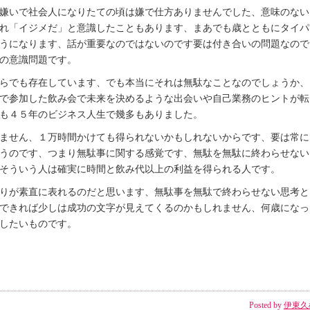
嫌いで社会人になりたての頃は嫌で仕方ありませんでした、意味のない
れ「イジメだ」と意識したこともあります、まあでも歳とともにタイパ
うになります、話が重要なのではないのです要は付き合いの問題なので
の意識問題です。
らでも存在しています、でも本当にそれは無駄なことなのでしょうか、
で参加した飲み会で未来を決めるような出会いや自己業務のヒントが転
も４５年のビジネス人生で幾多もありました。
ません、１万時間かけても得られないかもしれないからです、要は常に
うのです、つまり無駄事に関する感覚です、無駄を無駄に終わらせない
そういう人は確実に時間と飲み代以上の利益を得られる人です。
りが素直に表れるのだと思います、無駄事を無駄で終わらせない思考と
できれば少しは成功の文字が見えてくるのかもしれません、何歳になっ
したいものです。
Posted by
伊東久