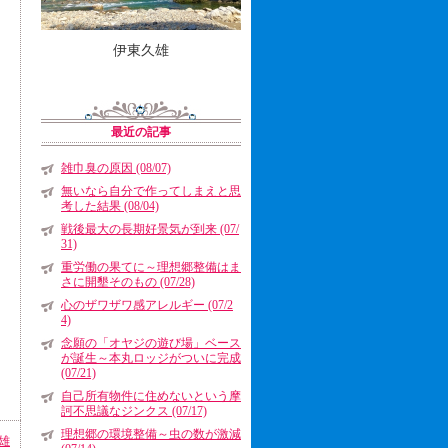
伊東久雄
最近の記事
雑巾臭の原因 (08/07)
無いなら自分で作ってしまえと思
考した結果 (08/04)
戦後最大の長期好景気が到来 (07/
31)
重労働の果てに～理想郷整備はま
さに開墾そのもの (07/28)
心のザワザワ感アレルギー (07/2
4)
念願の「オヤジの遊び場」ベース
が誕生～本丸ロッジがついに完成
(07/21)
自己所有物件に住めないという摩
訶不思議なジンクス (07/17)
理想郷の環境整備～虫の数が激減
雄