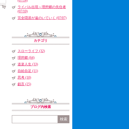
(07/14)
ライバル出現～理想郷の先住者
(07/10)
完全隠居が遠のいていく (07/07)
カテゴリ
スローライフ (32)
理想郷 (64)
道楽人生 (33)
自給自足 (11)
思考 (10)
戯言 (25)
ブログ内検索