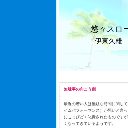
悠々スロ
伊東久雄
無駄事の向こう側
最近の若い人は無駄な時間に関して
イムパフォーマンス）が悪いと言っ
にこっぴどく叱責されたものですが
くなってきているようです。