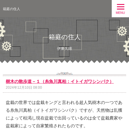
箱庭の住人
MENU
箱庭の住人
伊東久雄
樹木の散歩道－１（糸魚川真柏：イトイガワシンパク）
2024年12月10日 08:00
盆栽の世界では盆栽キングと言われる超人気樹木の一つであ
る糸魚川真柏（イトイガワシンパク）ですが、天然物は乱獲
によって枯渇し現在盆栽で出回っているのは全て盆栽農家や
盆栽家によって自家繁殖されたものです。