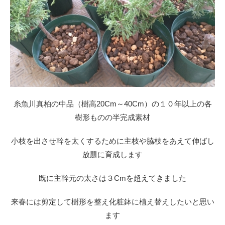
糸魚川真柏の中品（樹高20Cm～40Cm）の１０年以上の各
樹形ものの半完成素材
小枝を出させ幹を太くするために主枝や脇枝をあえて伸ばし
放題に育成します
既に主幹元の太さは３Cmを超えてきました
来春には剪定して樹形を整え化粧鉢に植え替えしたいと思い
ます