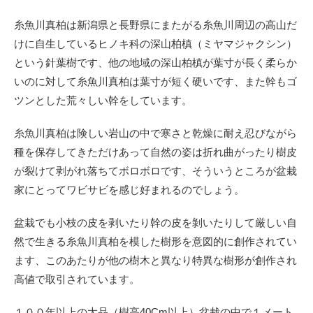
糸魚川真柏は新潟県と長野県にまたがる糸魚川周辺の高山だ
けに自生しているヒノキ科の
深山柏槙（ミヤマジャクシン）
という
針葉樹です、他の地域の
深山柏槙が葉寸が長く柔らか
いのに対して糸魚川真柏は葉寸が短く硬いです、また幹もゴ
ツンとした荒々しい幹をしています。
糸魚川真柏は険しい岩山の中で寒さと乾燥に耐え忍びながら
種を保存してきただけあって自然の姿は折れ曲がったり樹皮
が裂けて剥がれ落ちてボロボロです、そういうところが盆栽
家にとってワビサビを感じ好まれるのでしょう。
盆栽でも小枝の皮を剥いたり幹の皮を剝いたりして厳しい自
然で生きる糸魚川真柏を模した樹形を意図的に創作されてい
ます、このあたりが他の樹木と異なり特異な樹形が創作され
高値で取引されています。
１００年以上の大品（樹高40Cm以上）盆栽の中で１メート