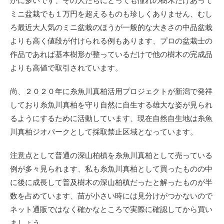
かに多いです、その人たちにとっても憧れの樹木だけあって
ミニ盆栽でも１万円を超えるものも珍しくありません、むし
ろ最近大人気のミニ盆栽のほうが一般的な大きさの中品盆栽
よりも高く値段が付けられる例もあります、プロの盆栽士の
作品であれば基本樹形が整っているだけで他の樹木の完成品
よりも高値で取引されています。
尚、２０２０年に糸魚川真柏活用プロジェクトが新潟で発祥
しており糸魚川真柏を守り自然に自生する雄大な姿が見られ
るようにするために活動しています、現在自然自生地は糸魚
川真柏ジオパークとして採取禁止区域となっています。
注意点として普通の
深山柏槙を糸魚川真柏として売っている
例が多々見られます、私も糸魚川真柏として買ったものの中
に後に成長して普及樹木の深山柏槙だったと解ったものが半
数を占めています、苗が小さい時には見分けがつかないので
ネット通販ではなく確かなところで実際に確認してから買い
ましょう。