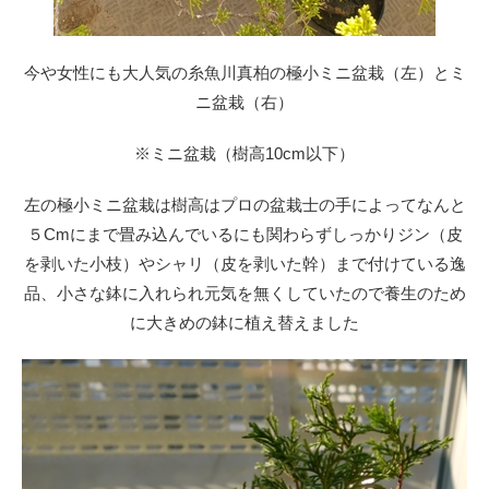
今や女性にも大人気の糸魚川真柏の極小ミニ盆栽（左）とミ
ニ盆栽（右）
※ミニ盆栽（樹高10cm以下）
左の極小ミニ盆栽は樹高はプロの盆栽士の手によってなんと
５Cmにまで畳み込んでいるにも関わらずしっかりジン（皮
を剥いた小枝）やシャリ（皮を剥いた幹）まで付けている逸
品、小さな鉢に入れられ元気を無くしていたので養生のため
に大きめの鉢に植え替えました