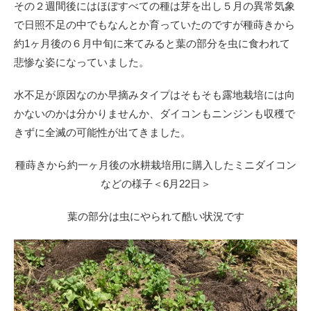
その２週間後にはほぼすべての種は芽を出し５月の異常気象
で日照不足の中でもなんとか育っていたのですが種蒔きから
約1ヶ月後の６月中旬に来てみると葉の部分を虫に食われて
悲惨な姿になっていました。
水不足が原因なのか早摘みタイプはそもそも露地栽培には向
かないのかは分かりませんか、ダイコンもニンジンも収穫で
きずに全滅の可能性が出てきました。
種蒔きから約一ヶ月後の水耕栽培用に購入したミニダイコン
などの様子＜6月22日＞
葉の部分は虫にやられて酷い状況です