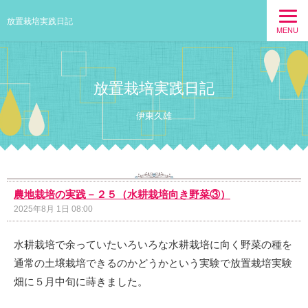
放置栽培実践日記
MENU
放置栽培実践日記
伊東久雄
農地栽培の実践－２５（水耕栽培向き野菜③）
2025年8月 1日 08:00
水耕栽培で余っていたいろいろな水耕栽培に向く野菜の種を
通常の土壌栽培できるのかどうかという実験で放置栽培実験
畑に５月中旬に蒔きました。