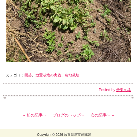
カテゴリ：
園芸
、
放置栽培の実践
、
農地栽培
Posted by
伊東久雄
« 前の記事へ
ブログのトップへ
次の記事へ »
Copyright © 2026 放置栽培実践日記