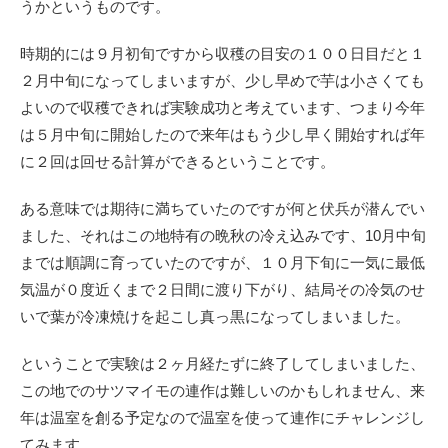
うかというものです。
時期的には９月初旬ですから収穫の目安の１００日目だと１
２月中旬になってしまいますが、少し早めで芋は小さくても
よいので収穫できれば実験成功と考えています、つまり今年
は５月中旬に開始したので来年はもう少し早く開始すれば年
に２回は回せる計算ができるということです。
ある意味では期待に満ちていたのですが何と伏兵が潜んでい
ました、それはこの地特有の晩秋の冷え込みです、10月中旬
までは順調に育っていたのですが、１０月下旬に一気に最低
気温が０度近くまで２日間に渡り下がり、結局その冷気のせ
いで葉が冷凍焼けを起こし真っ黒になってしまいました。
ということで実験は２ヶ月経たずに終了してしまいました、
この地でのサツマイモの連作は難しいのかもしれません、来
年は温室を創る予定なので温室を使って連作にチャレンジし
てみます。