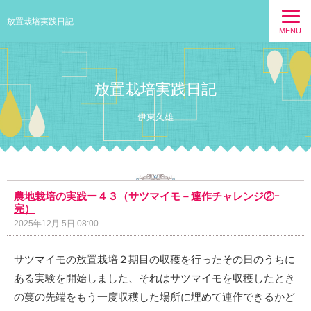
放置栽培実践日記
MENU
放置栽培実践日記
伊東久雄
農地栽培の実践ー４３（サツマイモ－連作チャレンジ②ｰ
完）
2025年12月 5日 08:00
サツマイモの放置栽培２期目の収穫を行ったその日のうちに
ある実験を開始しました、それはサツマイモを収穫したとき
の蔓の先端をもう一度収穫した場所に埋めて連作できるかど