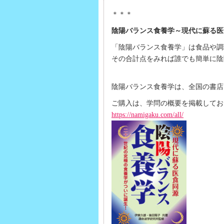
＊＊＊
陰陽バランス食養学～現代に蘇る医
「陰陽バランス食養学」は食品や調
その合計点をみれば誰でも簡単に陰
陰陽バランス食養学は、全国の書店
ご購入は、学問の概要を掲載してお
https://namigaku.com/all/