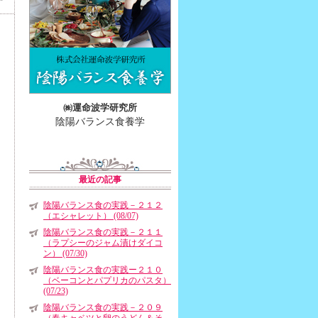
㈱運命波学研究所
陰陽バランス食養学
最近の記事
陰陽バランス食の実践－２１２
（エシャレット） (08/07)
陰陽バランス食の実践－２１１
（ラプシーのジャム漬けダイコ
ン） (07/30)
陰陽バランス食の実践ー２１０
（ベーコンとパプリカのパスタ）
(07/23)
陰陽バランス食の実践－２０９