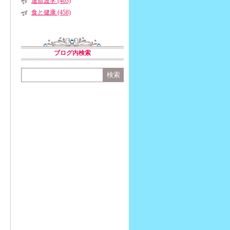
運命波学 (463)
食と健康 (458)
ブログ内検索