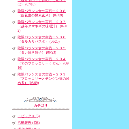
（春キャベツと卵のうどん＆そ
ば） (07/16)
陰陽バランス食の実践ー２０８
（落花生の酵素玄米） (07/09)
陰陽バランス食の実践－２０７
（越年タマネギの味噌汁） (07/0
2)
陰陽バランス食の実践ー２０６
（タルカリパスタ） (06/25)
陰陽バランス食の実践－２０５
（タレ焼き餃子） (06/23)
陰陽バランス食の実践－２０４
（旬のブロッコリーうどん） (06/
16)
陰陽バランス食の実践－２０３
（ブロッコリーとチンゲン菜の炒
め煮） (06/09)
カテゴリ
トピックス (3)
活動報告 (458)