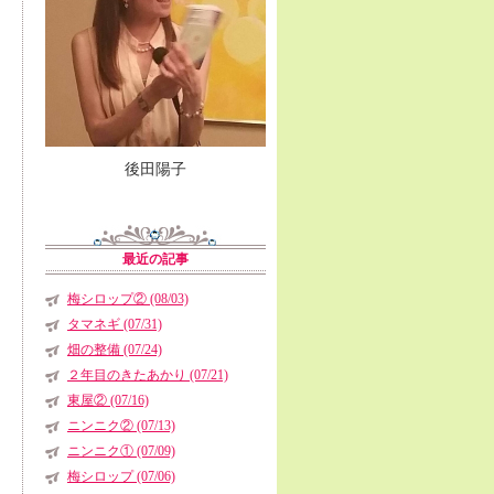
後田陽子
最近の記事
梅シロップ② (08/03)
タマネギ (07/31)
畑の整備 (07/24)
２年目のきたあかり (07/21)
東屋② (07/16)
ニンニク② (07/13)
ニンニク① (07/09)
梅シロップ (07/06)