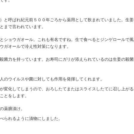
です。
）と呼ばれ紀元前５００年ごろから薬用として飲まれていました。生姜
とまで言われています。
とショウガオール。これも有名ですね。生で食べるとジンゲロールで風
ウガオールで冷え性対策になります。
殺菌力を持っています。お寿司にガリが添えられているのは生姜の殺菌
人のウイルスや菌に対しても作用を発揮してくれます。
が変化してしまうので、おろしたてまたはスライスしたてに召し上がる
ことをします。
の薬膳漬け。
べられるように漬物にしました。