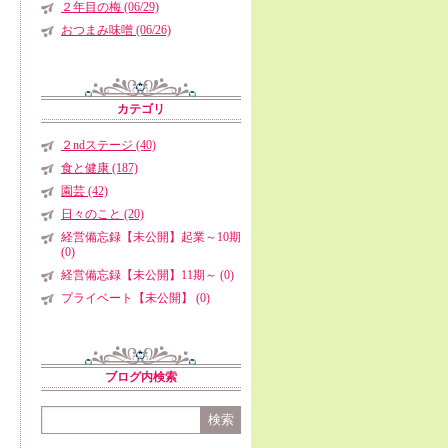
２年目の梅 (06/29)
おつまみ味噌 (06/26)
カテゴリ
２ndステージ (40)
食と健康 (187)
園芸 (42)
日々のこと (20)
経営備忘録【未公開】起業～10期
(0)
経営備忘録【未公開】11期～ (0)
プライベート【未公開】 (0)
ブログ内検索