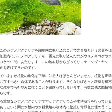
このシアノバクテリアを細胞内に取り込むことで光合成という武器を獲
細胞内にシアノバクテリアを一番先に取り込んだのがウメノキゴケやウ
コケの中間にあたります、この地衣類からざっくりコケ・シダ・ヤシ・
化を遂げてきたのです。
ていますが植物の進化を正確に知る人はほとんどいません、植物を正確
共存すべき生命体であることが解ります、そうなればきっと雑草を粗末
な雑草でもむやみに抜くことを躊躇ってしまいます、有益に他の動植物
らです。
る重要なシアノバクテリアですがアクアリウムや水耕栽培を行っている
あっという間に水槽内や水耕栽培の液体内に繁殖し青緑色に埋め尽くし