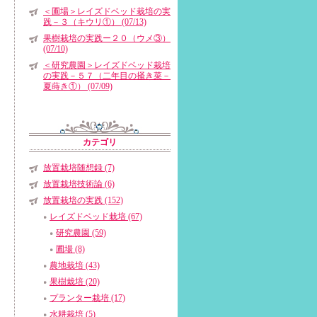
＜圃場＞レイズドベッド栽培の実
践－３（キウリ①） (07/13)
果樹栽培の実践ー２０（ウメ③）
(07/10)
＜研究農園＞レイズドベッド栽培
の実践－５７（二年目の掻き菜－
夏蒔き①） (07/09)
カテゴリ
放置栽培随想録 (7)
放置栽培技術論 (6)
放置栽培の実践 (152)
レイズドベッド栽培 (67)
研究農園 (59)
圃場 (8)
農地栽培 (43)
果樹栽培 (20)
プランター栽培 (17)
水耕栽培 (5)