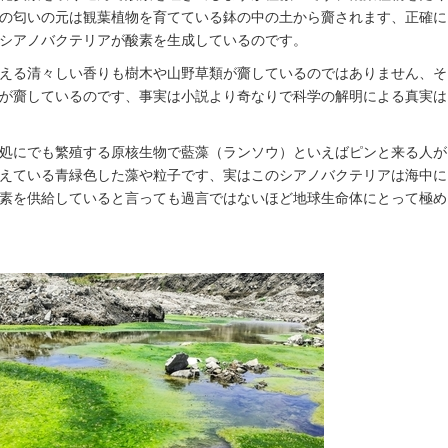
の匂いの元は観葉植物を育てている鉢の中の土から齎されます、正確に
シアノバクテリアが酸素を生成しているのです。
える清々しい香りも樹木や山野草類が齎しているのではありません、そ
が齎しているのです、事実は小説より奇なりで科学の解明による真実は
処にでも繁殖する原核生物で藍藻（ランソウ）といえばピンと来る人が
えている青緑色した藻や粒子です、実はこのシアノバクテリアは海中に
素を供給していると言っても過言ではないほど地球生命体にとって極め