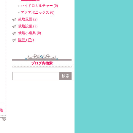
ハイドロカルチャー (0)
アクアポニックス (0)
栽培風景 (2)
栽培設備 (7)
栽培小道具 (0)
園芸 (174)
ブログ内検索
雄