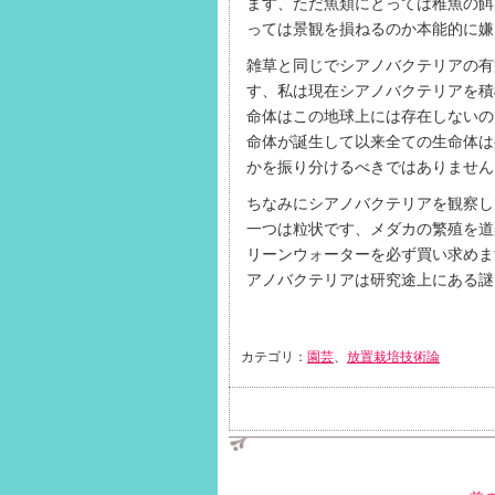
ます、ただ魚類にとっては稚魚の餌
っては景観を損ねるのか本能的に嫌
雑草と同じでシアノバクテリアの有
す、私は現在シアノバクテリアを積
命体はこの地球上には存在しないの
命体が誕生して以来全ての生命体は
かを振り分けるべきではありません
ちなみにシアノバクテリアを観察し
一つは粒状です、メダカの繁殖を道
リーンウォーターを必ず買い求めま
アノバクテリアは研究途上にある謎
カテゴリ：
園芸
、
放置栽培技術論