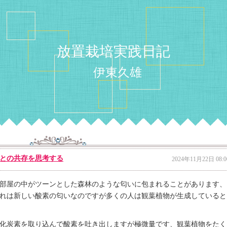
放置栽培実践日記
伊東久雄
との共存を思考する
2024年11月22日 08:0
部屋の中がツーンとした森林のような匂いに包まれることがあります、
れは新しい酸素の匂いなのですが多くの人は観葉植物が生成していると
化炭素を取り込んで酸素を吐き出しますが極微量です、観葉植物をたく