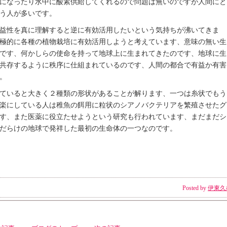
になったり水中に酸素供給してくれるので問題は無いのですが人間にと
う人が多いです。
益性を真に理解すると逆に有効活用したいという気持ちが沸いてきま
極的に各種の植物栽培に有効活用しようと考えています、意味の無い生
です、何かしらの使命を持って地球上に生まれてきたのです、地球に生
共存するように秩序に仕組まれているのです、人間の都合で有益か有害
。
ていると大きく２種類の形状があることが解ります、一つは糸状でもう
楽にしている人は稚魚の餌用に粒状のシアノバクテリアを繁殖させたグ
す、また医薬に役立たせようという研究も行われています、まだまだシ
だらけの地球で発祥した最初の生命体の一つなのです。
Posted by
伊東久