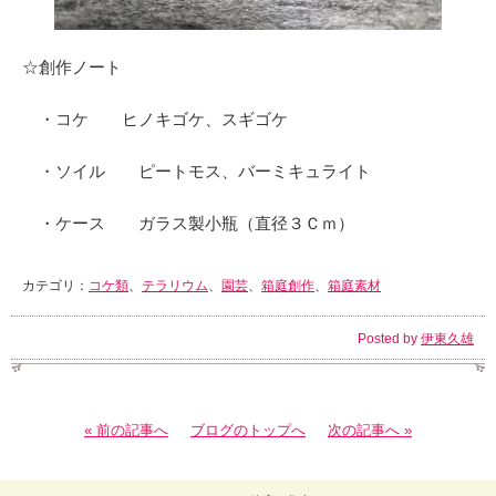
☆創作ノート
・コケ ヒノキゴケ、スギゴケ
・ソイル ピートモス、バーミキュライト
・ケース ガラス製小瓶（直径３Ｃｍ）
カテゴリ：
コケ類
、
テラリウム
、
園芸
、
箱庭創作
、
箱庭素材
Posted by
伊東久雄
« 前の記事へ
ブログのトップへ
次の記事へ »