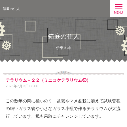
箱庭の住人
MENU
箱庭の住人
伊東久雄
テラリウム－２２（ミニコケテラリウム②）
2026年7月 3日 08:00
この数年の間に極小のミニ盆栽やマメ盆栽に加えて試験管程
の細いガラス管や小さなガラス小瓶で作るテラリウムが大流
行しています、私も果敢にチャレンジしています。