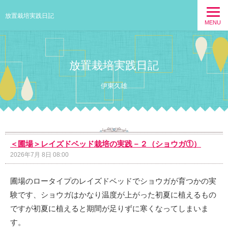
放置栽培実践日記
MENU
放置栽培実践日記
伊東久雄
＜圃場＞レイズドベッド栽培の実践－２（ショウガ①）
2026年7月 8日 08:00
圃場のロータイプのレイズドベッドでショウガが育つかの実
験です、ショウガはかなり温度が上がった初夏に植えるもの
ですが初夏に植えると期間が足りずに寒くなってしまいま
す。